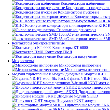
Конденсаторы плёночные
Конденсаторы подстроеч
Конденсаторы пусковые
Конденсаторы элект
КПС К
КПС К
Силовые конденсаторы
электролитические S
электролитические SM
Контакторы электромагнитные
Контакторы КТ-6000
Контактор ПМЛ
Контакторы вакуумные
Микросхемы
Микросхемы импортные
Микросхемы отечественн
Модули тиристорные и модули диодные и модули IGBT
3-фазный IGBT мост Six-
3-фазный IGBT мост с
Диодно-тиристор
Диодно-тиристор
Диодные модули SKKD
Полумост IGBT модуля
Тиристорные модули SKK
Тиристорный модуль SK