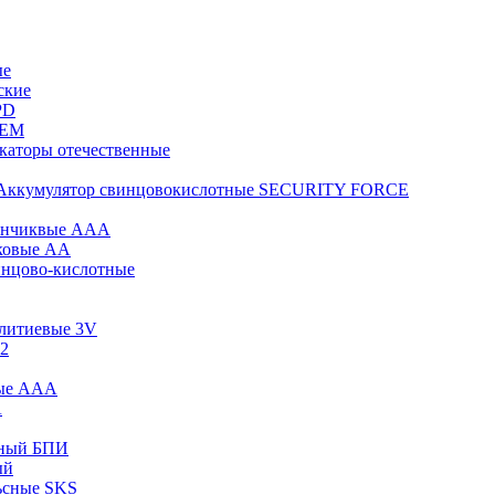
ые
ские
PD
KEM
каторы отечественные
Аккумулятор свинцовокислотные SECURITY FORCE
инчиквые ААА
ковые АА
инцово-кислотные
 литиевые 3V
12
вые ААА
А
сный БПИ
ый
ьсные SKS