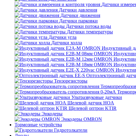
Датчики измерен
Датчики давления
Датчики движения
Датчики парковки
Датчики потока воды
Датчики температуры
Датчики угла
Датчики холла
Индуктивный 
Индуктив
Индуктив
Индуктив
Индукти
Оптоэлектронный датч
Тензорезисторы
Термопреобразов
Термопр
Ультразвуковые датчики
Щелевой датчик HOA
Щелевой оптрон KTIR
Энкодеры
Энкодеры OMRON
Тормозные устройства
Гидротолкатели
Диоды