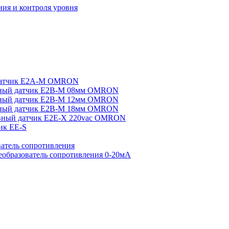
ия и контроля уровня
датчик E2A-M OMRON
ный датчик E2B-M 08мм OMRON
ный датчик E2B-M 12мм OMRON
ный датчик E2B-M 18мм OMRON
вный датчик E2E-X 220vac OMRON
ик EE-S
атель сопротивления
еобразователь сопротивления 0-20мА