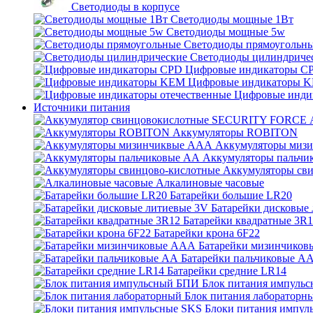
Светодиоды в корпусе
Светодиоды мощные 1Вт
Светодиоды мощные 5w
Светодиоды прямоугольн
Светодиоды цилиндриче
Цифровые индикаторы C
Цифровые индикаторы 
Цифровые инди
Источники питания
Аккумуляторы ROBITON
Аккумуляторы миз
Аккумуляторы пальчи
Аккумуляторы св
Алкалиновые часовые
Батарейки большие LR20
Батарейки дисковые
Батарейки квадратные 3R
Батарейки крона 6F22
Батарейки мизинчико
Батарейки пальчиковые А
Батарейки средние LR14
Блок питания импуль
Блок питания лабораторн
Блоки питания импул