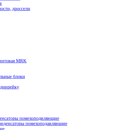
в
ости, дроссели
винтовая MRK
льные блоки
 динрейку
денсаторы помехоподвляющие
онденсаторы помехоподавляющие
кие