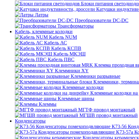
Блоки питания светодиодо
Катушки индуктивн
Латры
Преобразователи DC-DC
Трансформаторы
Кабель, клеммные колодки
Кабель NUM
Кабель АС
Кабель КСПВ
Кабель МКЭШ
Кабель ПВС
Клемма проходная 
Клеммники XY
Клеммники разрывные
Клеммники, термина
Клеммные колодки
Клеммные колодки на
Клеммные шины
Клеммы
МГТФ провод монтажный
МГШВ провод монтажный
Конденсаторы
К73-56 Кон
К73-57а К
Конденсаторы керамичес