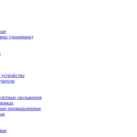
ные
вки (динамики)
а
 устройства
учатели
ортные скольжения
пниках
евые промышленные
ные
ные