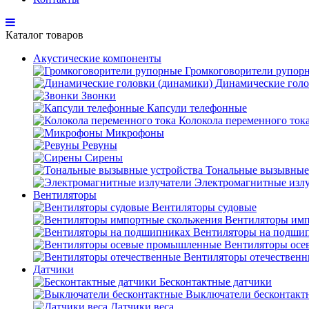
Каталог товаров
Акустические компоненты
Громкоговорители рупор
Динамические голо
Звонки
Капсули телефонные
Колокола переменного ток
Микрофоны
Ревуны
Сирены
Тональные вызывные
Электромагнитные изл
Вентиляторы
Вентиляторы судовые
Вентиляторы имп
Вентиляторы на подши
Вентиляторы ос
Вентиляторы отечествен
Датчики
Бесконтактные датчики
Выключатели бесконтакт
Датчики веса