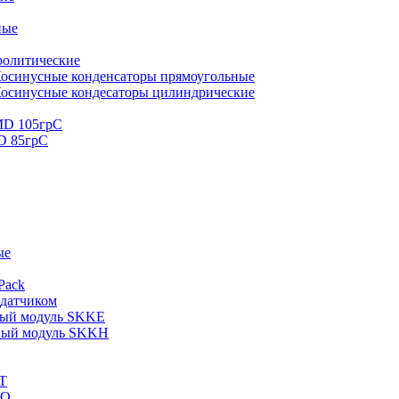
ные
ролитические
осинусные конденсаторы прямоугольные
осинусные кондесаторы цилиндрические
MD 105грС
D 85грС
ые
Pack
 датчиком
ный модуль SKKE
ный модуль SKKH
T
KQ