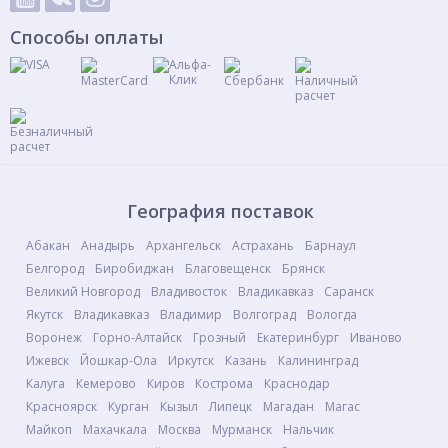
Способы оплаты
География поставок
Абакан
Анадырь
Архангельск
Астрахань
Барнаул
Белгород
Биробиджан
Благовещенск
Брянск
Великий Новгород
Владивосток
Владикавказ
Саранск
Якутск
Владикавказ
Владимир
Волгоград
Вологда
Воронеж
Горно-Алтайск
Грозный
Екатеринбург
Иваново
Ижевск
Йошкар-Ола
Иркутск
Казань
Калининград
Калуга
Кемерово
Киров
Кострома
Краснодар
Красноярск
Курган
Кызыл
Липецк
Магадан
Магас
Майкоп
Махачкала
Москва
Мурманск
Нальчик