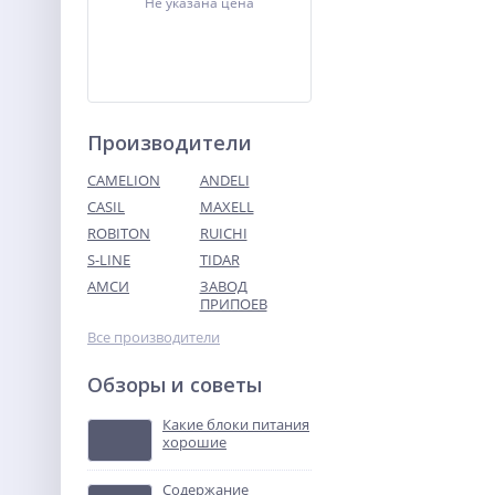
Не указана цена
Производители
CAMELION
ANDELI
CASIL
MAXELL
ROBITON
RUICHI
ТВУ-12В тональное
вызывное устройство
S-LINE
TIDAR
АМСИ
ЗАВОД
Не указана цена
ПРИПОЕВ
Все производители
Обзоры и советы
Какие блоки питания
хорошие
Содержание