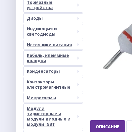
Тормозные
устройства
Диоды
Индикация и
светодиоды
Источники питания
Кабель, клеммные
колодки
Конденсаторы
Контакторы
электромагнитные
Микросхемы
Модули
тиристорные и
модули диодные и
модули IGBT
ОПИСАНИЕ