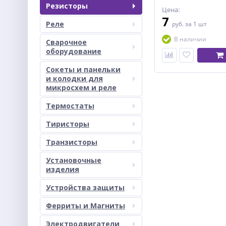
Резисторы
Цена:
7
Реле
руб.
за 1 шт
В наличии
Сварочное
оборудование
Сокеты и панельки
и колодки для
микросхем и реле
Термостаты
Тиристоры
Транзисторы
Установочные
изделия
Устройства защиты
Ферриты и Магниты
Электродвигатели