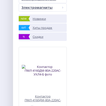
Электромагниты
Новинки
NEW
Хиты продаж
ХИТ
Скидки
%
Контактор
ПМЛ-4160ДМ-80А-220АС-
УХЛ4-Б