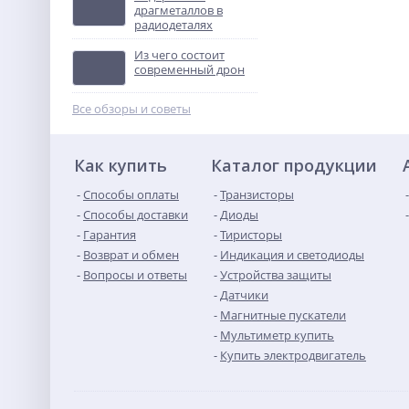
драгметаллов в
радиодеталях
ВА57Ф35 200 А
выключатель
Из чего состоит
автоматический
Не указана цена
современный дрон
Все обзоры и советы
Как купить
Каталог продукции
Способы оплаты
Транзисторы
Способы доставки
Диоды
Гарантия
Тиристоры
Возврат и обмен
Индикация и светодиоды
Вопросы и ответы
Устройства защиты
Датчики
Магнитные пускатели
Мультиметр купить
Купить электродвигатель