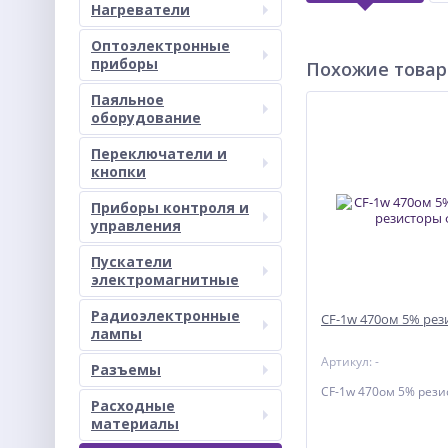
Нагреватели
Оптоэлектронные
приборы
Похожие това
Паяльное
оборудование
Переключатели и
кнопки
Приборы контроля и
управления
Пускатели
электромагнитные
Радиоэлектронные
CF-1w 470ом 5% рез
лампы
Артикул: -
Разъемы
CF-1w 470ом 5% рези
Расходные
материалы