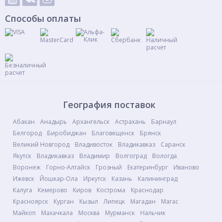
Способы оплаты
География поставок
Абакан
Анадырь
Архангельск
Астрахань
Барнаул
Белгород
Биробиджан
Благовещенск
Брянск
Великий Новгород
Владивосток
Владикавказ
Саранск
Якутск
Владикавказ
Владимир
Волгоград
Вологда
Воронеж
Горно-Алтайск
Грозный
Екатеринбург
Иваново
Ижевск
Йошкар-Ола
Иркутск
Казань
Калининград
Калуга
Кемерово
Киров
Кострома
Краснодар
Красноярск
Курган
Кызыл
Липецк
Магадан
Магас
Майкоп
Махачкала
Москва
Мурманск
Нальчик