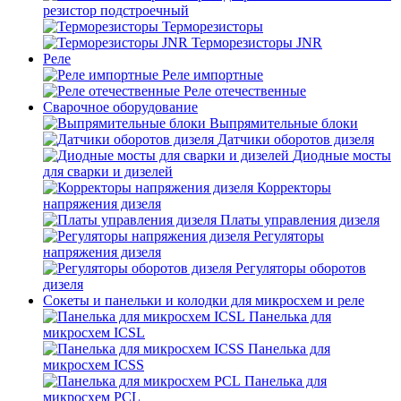
резистор подстроечный
Терморезисторы
Терморезисторы JNR
Реле
Реле импортные
Реле отечественные
Сварочное оборудование
Выпрямительные блоки
Датчики оборотов дизеля
Диодные мосты
для сварки и дизелей
Корректоры
напряжения дизеля
Платы управления дизеля
Регуляторы
напряжения дизеля
Регуляторы оборотов
дизеля
Сокеты и панельки и колодки для микросхем и реле
Панелька для
микросхем ICSL
Панелька для
микросхем ICSS
Панелька для
микросхем PCL