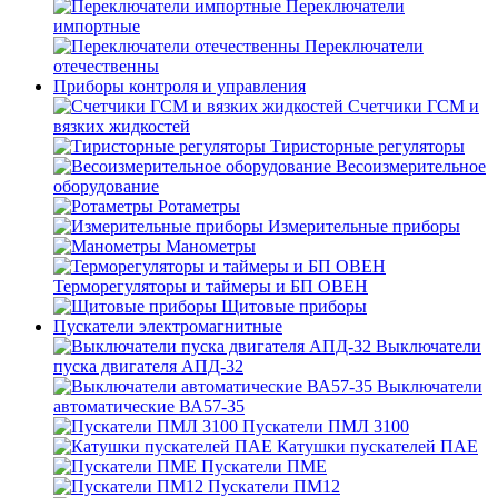
Переключатели
импортные
Переключатели
отечественны
Приборы контроля и управления
Счетчики ГСМ и
вязких жидкостей
Тиристорные регуляторы
Весоизмерительное
оборудование
Ротаметры
Измерительные приборы
Манометры
Терморегуляторы и таймеры и БП ОВЕН
Щитовые приборы
Пускатели электромагнитные
Выключатели
пуска двигателя АПД-32
Выключатели
автоматические ВА57-35
Пускатели ПМЛ 3100
Катушки пускателей ПАЕ
Пускатели ПМЕ
Пускатели ПМ12