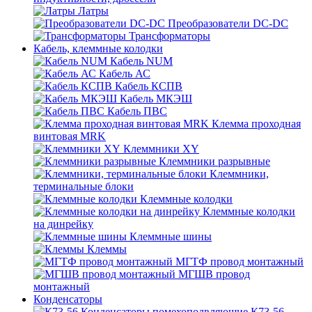
Латры
Преобразователи DC-DC
Трансформаторы
Кабель, клеммные колодки
Кабель NUM
Кабель АС
Кабель КСПВ
Кабель МКЭШ
Кабель ПВС
Клемма проходная
винтовая MRK
Клеммники XY
Клеммники разрывные
Клеммники,
терминальные блоки
Клеммные колодки
Клеммные колодки
на динрейку
Клеммные шины
Клеммы
МГТФ провод монтажный
МГШВ провод
монтажный
Конденсаторы
К73-56