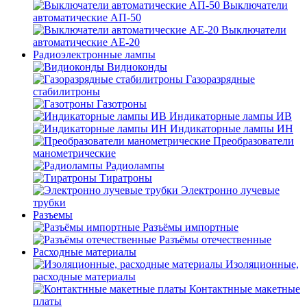
Выключатели
автоматические АП-50
Выключатели
автоматические АЕ-20
Радиоэлектронные лампы
Видиоконды
Газоразрядные
стабилитроны
Газотроны
Индикаторные лампы ИВ
Индикаторные лампы ИН
Преобразователи
манометрические
Радиолампы
Тиратроны
Электронно лучевые
трубки
Разъемы
Разъёмы импортные
Разъёмы отечественные
Расходные материалы
Изоляционные,
расходные материалы
Контактнные макетные
платы