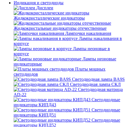
Индикация и светодиоды
Дисплеи
Жидкокристаллические индикаторы
Жидкокристальные индикаторы отечественные
Лампочки накаливания
Лампы накаливания в
корпусе
Лампы неоновые в
корпусе
Лампы неоновые
индикаторные
Платы мощных
светодиодов
Светодиодная лампа BA9S
Светодиодная лампа СКЛ
Светодиодная матрица
AD-22
Светодиодные
индикаторы КИПД43
Светодиодные
индикаторы КИПД51
Светодиодные
индикаторы КИПД52