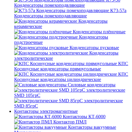
Конденсаторы помехоподвляющие
К73-57а
Конденсаторы помехоподавляющие
Конденсаторы
керамические
Конденсаторы плёночные
Конденсаторы
подстроечные
Конденсаторы пусковые
Конденсаторы
электролитические
КПС
Косинусные конденсаторы прямоугольные
КПС
Косинусные кондесаторы цилиндрические
Силовые конденсаторы
электролитические
SMD 105грС
электролитические
SMD 85грС
Контакторы электромагнитные
Контакторы КТ-6000
Контактор ПМЛ
Контакторы вакуумные