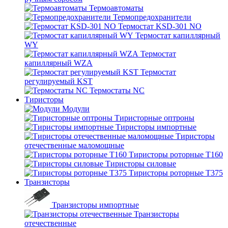
Термоавтоматы
Термопредохранители
Термостат KSD-301 NO
Термостат капиллярный
WY
Термостат
капиллярный WZA
Термостат
регулируемый KST
Термостаты NC
Тиристоры
Модули
Тиристорные оптроны
Тиристоры импортные
Тиристоры
отечественные маломощные
Тиристоры роторные Т160
Тиристоры силовые
Тиристоры роторные Т375
Транзисторы
Транзисторы импортные
Транзисторы
отечественные