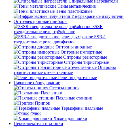
Спиральные нагреватели
Тэны металические
Тэны пластиковые
Инфракрасные излучатели
Оптоэлектронные приборы
3SSR
твердотельное реле, трёхфазное
SSR-1
твердотельное реле, двухфазное
Оптроны диодные
Оптроны импортные
Оптроны резисторные
Оптроны тиристорные
Оптроны
транзисторные отечественные
Реле твердотельные
Паяльное оборудование
Отсосы припоя
Паяльники
Паяльные станции
Припои
Термофены паяльные
Флюс
Химия для пайки
Переключатели и кнопки