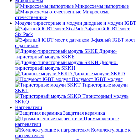
Микросхемы
Микросхемы импортные
Микросхемы
отечественные
Модули тиристорные и модули диодные и модули IGBT
3-фазный IGBT мост
Six-Pack
3-фазный IGBT мост
с датчиком
Диодно-
тиристорный модуль SKKE
Диодно-
тиристорный модуль SKKH
Диодные модули SKKD
Полумост IGBT модуля
Тиристорные модули
SKKT
Тиристорный модуль
SKKQ
Нагреватели
Защитная керамика
Промышленные
нагреватели
Комплектующие к
нагревателям