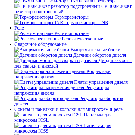
СР-300 300вт резистор
СР-300Р 300вт
резистор подстроечный
Терморезисторы
Терморезисторы JNR
Реле
Реле импортные
Реле отечественные
Сварочное оборудование
Выпрямительные блоки
Датчики оборотов дизеля
Диодные мосты
для сварки и дизелей
Корректоры
напряжения дизеля
Платы управления дизеля
Регуляторы
напряжения дизеля
Регуляторы оборотов
дизеля
Сокеты и панельки и колодки для микросхем и реле
Панелька для
микросхем ICSL
Панелька для
микросхем ICSS