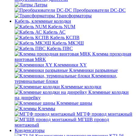
Латры
Преобразователи DC-DC
Трансформаторы
Кабель, клеммные колодки
Кабель NUM
Кабель АС
Кабель КСПВ
Кабель МКЭШ
Кабель ПВС
Клемма проходная
винтовая MRK
Клеммники XY
Клеммники разрывные
Клеммники,
терминальные блоки
Клеммные колодки
Клеммные колодки
на динрейку
Клеммные шины
Клеммы
МГТФ провод монтажный
МГШВ провод
монтажный
Конденсаторы
К73-56