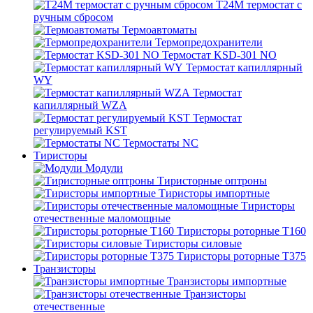
T24M термостат с
ручным сбросом
Термоавтоматы
Термопредохранители
Термостат KSD-301 NO
Термостат капиллярный
WY
Термостат
капиллярный WZA
Термостат
регулируемый KST
Термостаты NC
Тиристоры
Модули
Тиристорные оптроны
Тиристоры импортные
Тиристоры
отечественные маломощные
Тиристоры роторные Т160
Тиристоры силовые
Тиристоры роторные Т375
Транзисторы
Транзисторы импортные
Транзисторы
отечественные