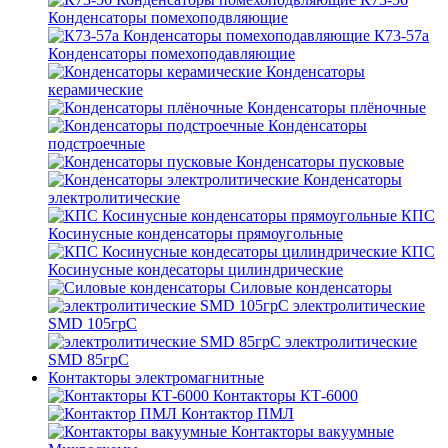
Конденсаторы помехоподвляющие
К73-57а
Конденсаторы помехоподавляющие
Конденсаторы
керамические
Конденсаторы плёночные
Конденсаторы
подстроечные
Конденсаторы пусковые
Конденсаторы
электролитические
КПС
Косинусные конденсаторы прямоугольные
КПС
Косинусные кондесаторы цилиндрические
Силовые конденсаторы
электролитические
SMD 105грС
электролитические
SMD 85грС
Контакторы электромагнитные
Контакторы КТ-6000
Контактор ПМЛ
Контакторы вакуумные