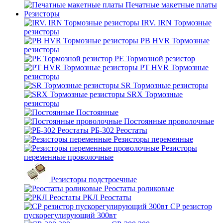
Печатные макетные платы
Резисторы
IRV. IRN Тормозные
резисторы
PB HVR Тормозные
резисторы
PE Тормозной резистор
PT HVR Тормозные
резисторы
SR Тормозные резисторы
SRX Тормозные
резисторы
Постоянные
Постоянные проволочные
РБ-302 Реостаты
Резисторы переменные
Резисторы
переменные проволочные
Резисторы подстроечные
Реостаты роликовые
РКЛ Реостаты
СР резистор
пускорегулирующий 300вт