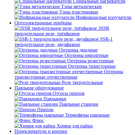
Спиральные нагреватели
Тэны металические
Тэны пластиковые
Инфракрасные излучатели
Оптоэлектронные приборы
3SSR
твердотельное реле, трёхфазное
SSR-1
твердотельное реле, двухфазное
Оптроны диодные
Оптроны импортные
Оптроны резисторные
Оптроны тиристорные
Оптроны
транзисторные отечественные
Реле твердотельные
Паяльное оборудование
Отсосы припоя
Паяльники
Паяльные станции
Припои
Термофены паяльные
Флюс
Химия для пайки
Переключатели и кнопки