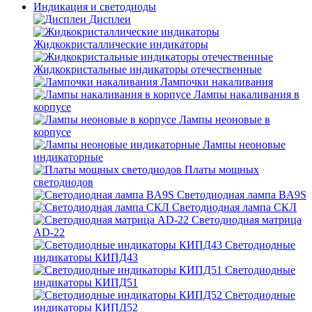
Индикация и светодиоды
Дисплеи
Жидкокристаллические индикаторы
Жидкокристальные индикаторы отечественные
Лампочки накаливания
Лампы накаливания в
корпусе
Лампы неоновые в
корпусе
Лампы неоновые
индикаторные
Платы мощных
светодиодов
Светодиодная лампа BA9S
Светодиодная лампа СКЛ
Светодиодная матрица
AD-22
Светодиодные
индикаторы КИПД43
Светодиодные
индикаторы КИПД51
Светодиодные
индикаторы КИПД52