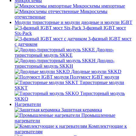
Микросхемы
Микросхемы импортные
Микросхемы
отечественные
Модули тиристорные и модули диодные и модули IGBT
3-фазный IGBT мост
Six-Pack
3-фазный IGBT мост
с датчиком
Диодно-
тиристорный модуль SKKE
Диодно-
тиристорный модуль SKKH
Диодные модули SKKD
Полумост IGBT модуля
Тиристорные модули
SKKT
Тиристорный модуль
SKKQ
Нагреватели
Защитная керамика
Промышленные
нагреватели
Комплектующие к
нагревателям