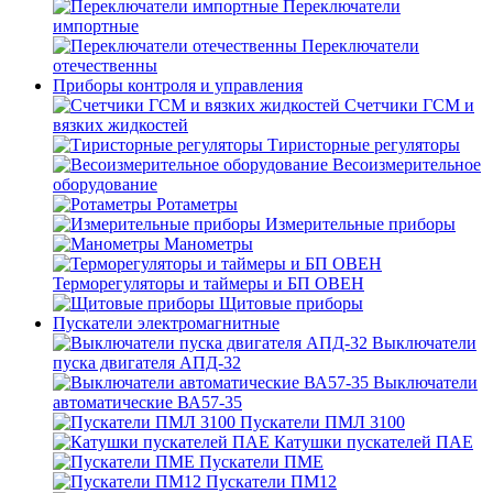
Переключатели
импортные
Переключатели
отечественны
Приборы контроля и управления
Счетчики ГСМ и
вязких жидкостей
Тиристорные регуляторы
Весоизмерительное
оборудование
Ротаметры
Измерительные приборы
Манометры
Терморегуляторы и таймеры и БП ОВЕН
Щитовые приборы
Пускатели электромагнитные
Выключатели
пуска двигателя АПД-32
Выключатели
автоматические ВА57-35
Пускатели ПМЛ 3100
Катушки пускателей ПАЕ
Пускатели ПМЕ
Пускатели ПМ12