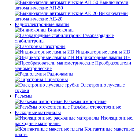
Выключатели
автоматические АП-50
Выключатели
автоматические АЕ-20
Радиоэлектронные лампы
Видиоконды
Газоразрядные
стабилитроны
Газотроны
Индикаторные лампы ИВ
Индикаторные лампы ИН
Преобразователи
манометрические
Радиолампы
Тиратроны
Электронно лучевые
трубки
Разъемы
Разъёмы импортные
Разъёмы отечественные
Расходные материалы
Изоляционные,
расходные материалы
Контактнные макетные
платы