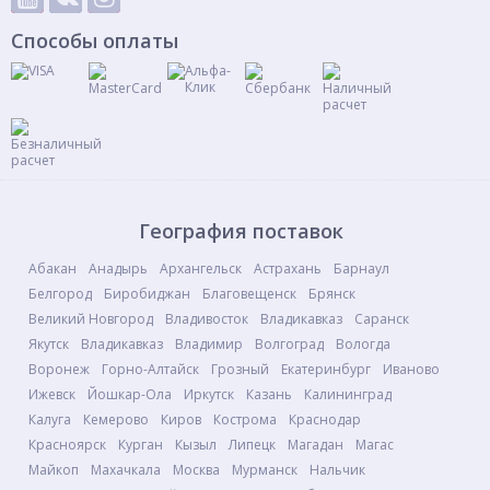
Способы оплаты
География поставок
Абакан
Анадырь
Архангельск
Астрахань
Барнаул
Белгород
Биробиджан
Благовещенск
Брянск
Великий Новгород
Владивосток
Владикавказ
Саранск
Якутск
Владикавказ
Владимир
Волгоград
Вологда
Воронеж
Горно-Алтайск
Грозный
Екатеринбург
Иваново
Ижевск
Йошкар-Ола
Иркутск
Казань
Калининград
Калуга
Кемерово
Киров
Кострома
Краснодар
Красноярск
Курган
Кызыл
Липецк
Магадан
Магас
Майкоп
Махачкала
Москва
Мурманск
Нальчик