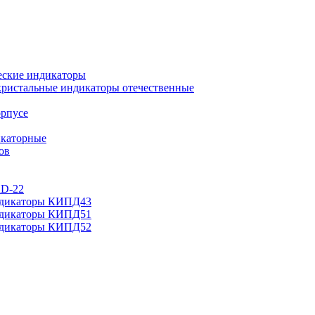
еские индикаторы
ристальные индикаторы отечественные
орпусе
каторные
ов
AD-22
ндикаторы КИПД43
ндикаторы КИПД51
ндикаторы КИПД52