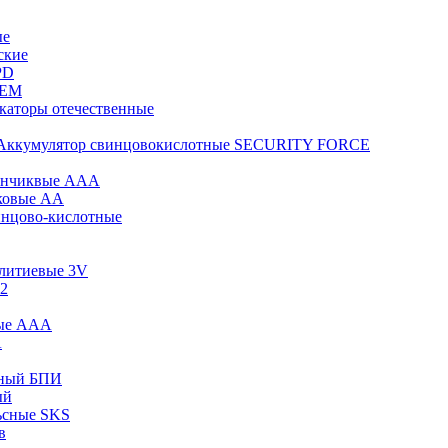
ые
ские
PD
KEM
каторы отечественные
Аккумулятор свинцовокислотные SECURITY FORCE
инчиквые ААА
ковые АА
инцово-кислотные
 литиевые 3V
12
вые ААА
А
сный БПИ
ый
ьсные SKS
в