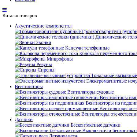
Каталог товаров
Акустические компоненты
Громкоговорители рупор
Динамические голо
Звонки
Капсули телефонные
Колокола переменного ток
Микрофоны
Ревуны
Сирены
Тональные вызывные
Электромагнитные изл
Вентиляторы
Вентиляторы судовые
Вентиляторы имп
Вентиляторы на подши
Вентиляторы ос
Вентиляторы отечествен
Датчики
Бесконтактные датчики
Выключатели бесконтакт
Датчики веса