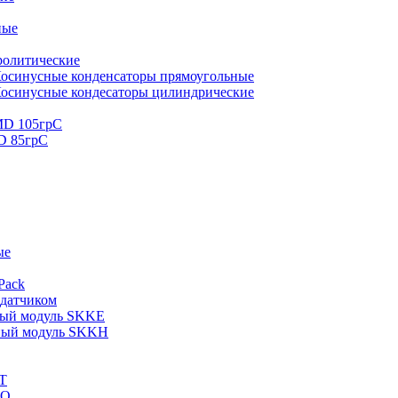
ные
ролитические
осинусные конденсаторы прямоугольные
осинусные кондесаторы цилиндрические
MD 105грС
D 85грС
ые
Pack
 датчиком
ный модуль SKKE
ный модуль SKKH
T
KQ