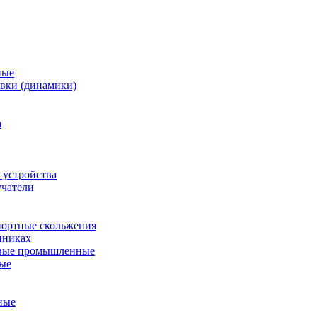
ные
вки (динамики)
а
 устройства
учатели
ортные скольжения
пниках
евые промышленные
ные
ные