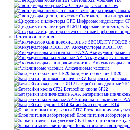
Светодиоды мощные 1Вт
Светодиоды мощные 5w
Светодиоды прямоугольн
Светодиоды цилиндриче
Цифровые индикаторы C
Цифровые индикаторы 
Цифровые инди
Источники питания
Аккумуляторы ROBITON
Аккумуляторы миз
Аккумуляторы пальчи
Аккумуляторы св
Алкалиновые часовые
Батарейки большие LR20
Батарейки дисковые
Батарейки квадратные 3R
Батарейки крона 6F22
Батарейки мизинчико
Батарейки пальчиковые А
Батарейки средние LR14
Блок питания импуль
Блок питания лабораторн
Блоки питания импул
Блоки питания светодиодо