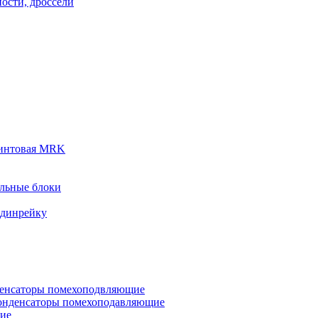
ости, дроссели
винтовая MRK
льные блоки
 динрейку
денсаторы помехоподвляющие
онденсаторы помехоподавляющие
кие