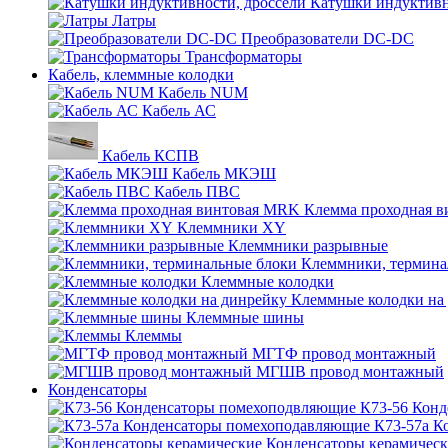
Катушки индуктивн
Латры
Преобразователи DC-DC
Трансформаторы
Кабель, клеммные колодки
Кабель NUM
Кабель АС
Кабель КСПВ
Кабель МКЭШ
Кабель ПВС
Клемма проходная 
Клеммники XY
Клеммники разрывные
Клеммники, термина
Клеммные колодки
Клеммные колодки на
Клеммные шины
Клеммы
МГТФ провод монтажный
МГШВ провод монтажный
Конденсаторы
К73-56 Кон
К73-57а К
Конденсаторы керамичес