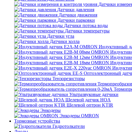
Датчики измерен
Датчики давления
Датчики движения
Датчики парковки
Датчики потока воды
Датчики температуры
Датчики угла
Датчики холла
Индуктивный 
Индуктив
Индуктив
Индуктив
Индукти
Оптоэлектронный датч
Тензорезисторы
Термопреобразов
Термопр
Ультразвуковые датчики
Щелевой датчик HOA
Щелевой оптрон KTIR
Энкодеры
Энкодеры OMRON
Тормозные устройства
Гидротолкатели
Диоды