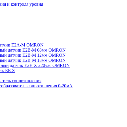
ия и контроля уровня
датчик E2A-M OMRON
ный датчик E2B-M 08мм OMRON
ный датчик E2B-M 12мм OMRON
ный датчик E2B-M 18мм OMRON
вный датчик E2E-X 220vac OMRON
ик EE-S
атель сопротивления
еобразователь сопротивления 0-20мА