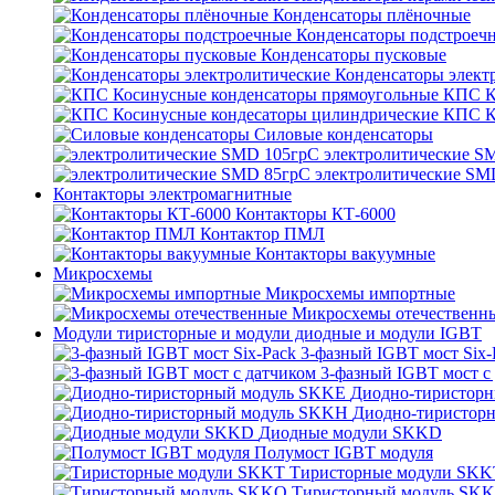
Конденсаторы плёночные
Конденсаторы подстроеч
Конденсаторы пусковые
Конденсаторы элект
КПС К
КПС К
Силовые конденсаторы
электролитические S
электролитические SM
Контакторы электромагнитные
Контакторы КТ-6000
Контактор ПМЛ
Контакторы вакуумные
Микросхемы
Микросхемы импортные
Микросхемы отечественн
Модули тиристорные и модули диодные и модули IGBT
3-фазный IGBT мост Six-
3-фазный IGBT мост с
Диодно-тиристор
Диодно-тиристор
Диодные модули SKKD
Полумост IGBT модуля
Тиристорные модули SKK
Тиристорный модуль SK