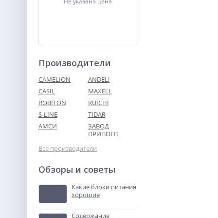
Не указана цена
Производители
CAMELION
ANDELI
CASIL
MAXELL
ROBITON
RUICHI
ТВУ-12В тональное
вызывное устройство
S-LINE
TIDAR
АМСИ
ЗАВОД
Не указана цена
ПРИПОЕВ
Все производители
Обзоры и советы
Какие блоки питания
хорошие
Содержание