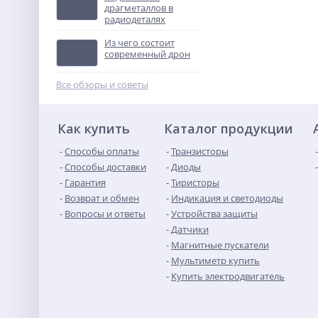
драгметаллов в
радиодеталях
ВА57Ф35 200 А
выключатель
Из чего состоит
автоматический
Не указана цена
современный дрон
Все обзоры и советы
Как купить
Каталог продукции
Способы оплаты
Транзисторы
Способы доставки
Диоды
Гарантия
Тиристоры
Возврат и обмен
Индикация и светодиоды
Вопросы и ответы
Устройства защиты
Датчики
Магнитные пускатели
Мультиметр купить
Купить электродвигатель