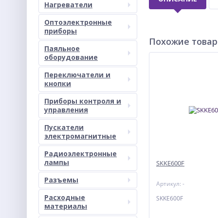
Нагреватели
Оптоэлектронные
приборы
Похожие това
Паяльное
оборудование
Переключатели и
кнопки
Приборы контроля и
управления
Пускатели
электромагнитные
Радиоэлектронные
лампы
SKKE600F
Разъемы
Артикул: -
Расходные
SKKE600F
материалы