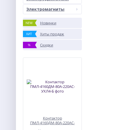
Электромагниты
Новинки
NEW
Хиты продаж
ХИТ
Скидки
%
Контактор
ПМЛ-4160ДМ-80А-220АС-
УХЛ4-Б