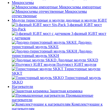
Микросхемы
Микросхемы импортные
Микросхемы
отечественные
Модули тиристорные и модули диодные и модули IGBT
3-фазный IGBT мост
Six-Pack
3-фазный IGBT мост
с датчиком
Диодно-
тиристорный модуль SKKE
Диодно-
тиристорный модуль SKKH
Диодные модули SKKD
Полумост IGBT модуля
Тиристорные модули
SKKT
Тиристорный модуль
SKKQ
Нагреватели
Защитная керамика
Промышленные
нагреватели
Комплектующие к
нагревателям