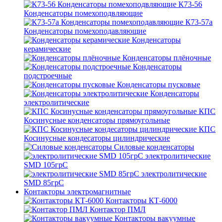
К73-56
Конденсаторы помехоподвляющие
К73-57а
Конденсаторы помехоподавляющие
Конденсаторы
керамические
Конденсаторы плёночные
Конденсаторы
подстроечные
Конденсаторы пусковые
Конденсаторы
электролитические
КПС
Косинусные конденсаторы прямоугольные
КПС
Косинусные кондесаторы цилиндрические
Силовые конденсаторы
электролитические
SMD 105грС
электролитические
SMD 85грС
Контакторы электромагнитные
Контакторы КТ-6000
Контактор ПМЛ
Контакторы вакуумные