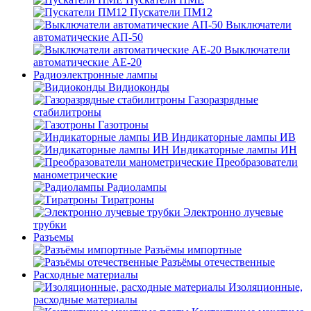
Пускатели ПМ12
Выключатели
автоматические АП-50
Выключатели
автоматические АЕ-20
Радиоэлектронные лампы
Видиоконды
Газоразрядные
стабилитроны
Газотроны
Индикаторные лампы ИВ
Индикаторные лампы ИН
Преобразователи
манометрические
Радиолампы
Тиратроны
Электронно лучевые
трубки
Разъемы
Разъёмы импортные
Разъёмы отечественные
Расходные материалы
Изоляционные,
расходные материалы