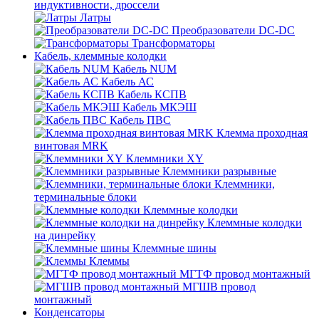
индуктивности, дроссели
Латры
Преобразователи DC-DC
Трансформаторы
Кабель, клеммные колодки
Кабель NUM
Кабель АС
Кабель КСПВ
Кабель МКЭШ
Кабель ПВС
Клемма проходная
винтовая MRK
Клеммники XY
Клеммники разрывные
Клеммники,
терминальные блоки
Клеммные колодки
Клеммные колодки
на динрейку
Клеммные шины
Клеммы
МГТФ провод монтажный
МГШВ провод
монтажный
Конденсаторы