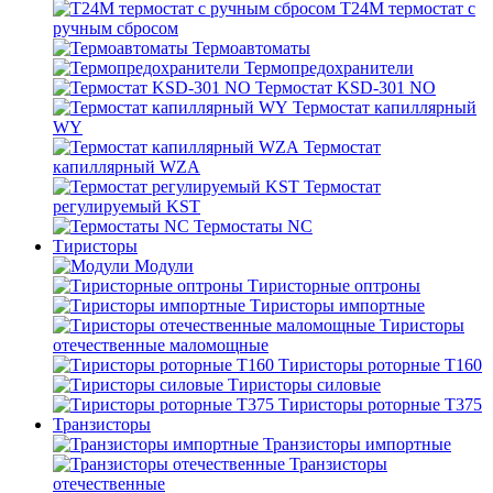
T24M термостат с
ручным сбросом
Термоавтоматы
Термопредохранители
Термостат KSD-301 NO
Термостат капиллярный
WY
Термостат
капиллярный WZA
Термостат
регулируемый KST
Термостаты NC
Тиристоры
Модули
Тиристорные оптроны
Тиристоры импортные
Тиристоры
отечественные маломощные
Тиристоры роторные Т160
Тиристоры силовые
Тиристоры роторные Т375
Транзисторы
Транзисторы импортные
Транзисторы
отечественные