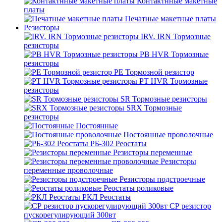
Контактнные макетные
платы
Печатные макетные платы
Резисторы
IRV. IRN Тормозные
резисторы
PB HVR Тормозные
резисторы
PE Тормозной резистор
PT HVR Тормозные
резисторы
SR Тормозные резисторы
SRX Тормозные
резисторы
Постоянные
Постоянные проволочные
РБ-302 Реостаты
Резисторы переменные
Резисторы
переменные проволочные
Резисторы подстроечные
Реостаты роликовые
РКЛ Реостаты
СР резистор
пускорегулирующий 300вт