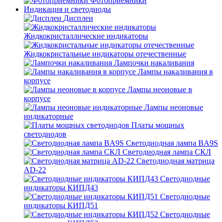
Фотоприёмники
Индикация и светодиоды
Дисплеи
Жидкокристаллические индикаторы
Жидкокристальные индикаторы отечественные
Лампочки накаливания
Лампы накаливания в
корпусе
Лампы неоновые в
корпусе
Лампы неоновые
индикаторные
Платы мощных
светодиодов
Светодиодная лампа BA9S
Светодиодная лампа СКЛ
Светодиодная матрица
AD-22
Светодиодные
индикаторы КИПД43
Светодиодные
индикаторы КИПД51
Светодиодные