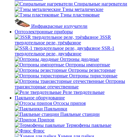
Спиральные нагреватели
Тэны металические
Тэны пластиковые
Инфракрасные излучатели
Оптоэлектронные приборы
3SSR
твердотельное реле, трёхфазное
SSR-1
твердотельное реле, двухфазное
Оптроны диодные
Оптроны импортные
Оптроны резисторные
Оптроны тиристорные
Оптроны
транзисторные отечественные
Реле твердотельные
Паяльное оборудование
Отсосы припоя
Паяльники
Паяльные станции
Припои
Термофены паяльные
Флюс
Химия для пайки