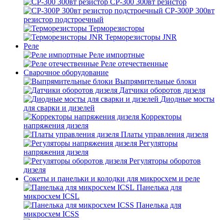
СР-300 300вт резистор
СР-300Р 300вт
резистор подстроечный
Терморезисторы
Терморезисторы JNR
Реле
Реле импортные
Реле отечественные
Сварочное оборудование
Выпрямительные блоки
Датчики оборотов дизеля
Диодные мосты
для сварки и дизелей
Корректоры
напряжения дизеля
Платы управления дизеля
Регуляторы
напряжения дизеля
Регуляторы оборотов
дизеля
Сокеты и панельки и колодки для микросхем и реле
Панелька для
микросхем ICSL
Панелька для
микросхем ICSS