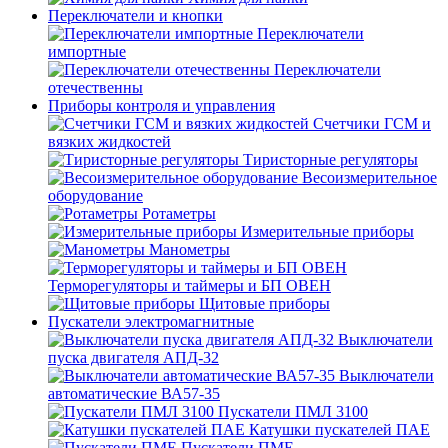
Переключатели и кнопки
Переключатели
импортные
Переключатели
отечественны
Приборы контроля и управления
Счетчики ГСМ и
вязких жидкостей
Тиристорные регуляторы
Весоизмерительное
оборудование
Ротаметры
Измерительные приборы
Манометры
Терморегуляторы и таймеры и БП ОВЕН
Щитовые приборы
Пускатели электромагнитные
Выключатели
пуска двигателя АПД-32
Выключатели
автоматические ВА57-35
Пускатели ПМЛ 3100
Катушки пускателей ПАЕ
Пускатели ПМЕ