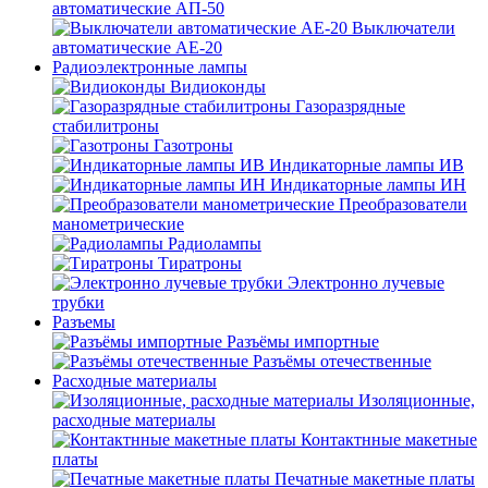
автоматические АП-50
Выключатели
автоматические АЕ-20
Радиоэлектронные лампы
Видиоконды
Газоразрядные
стабилитроны
Газотроны
Индикаторные лампы ИВ
Индикаторные лампы ИН
Преобразователи
манометрические
Радиолампы
Тиратроны
Электронно лучевые
трубки
Разъемы
Разъёмы импортные
Разъёмы отечественные
Расходные материалы
Изоляционные,
расходные материалы
Контактнные макетные
платы
Печатные макетные платы