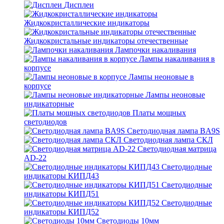
Дисплеи
Жидкокристаллические индикаторы
Жидкокристальные индикаторы отечественные
Лампочки накаливания
Лампы накаливания в
корпусе
Лампы неоновые в
корпусе
Лампы неоновые
индикаторные
Платы мощных
светодиодов
Светодиодная лампа BA9S
Светодиодная лампа СКЛ
Светодиодная матрица
AD-22
Светодиодные
индикаторы КИПД43
Светодиодные
индикаторы КИПД51
Светодиодные
индикаторы КИПД52
Светодиоды 10мм