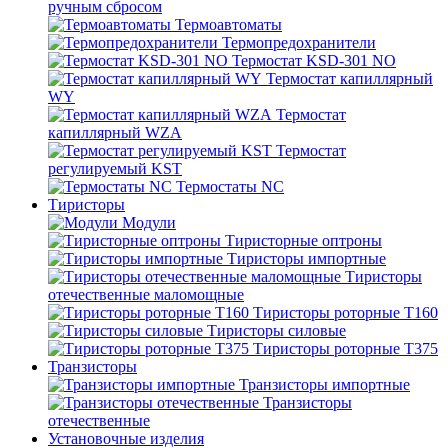
ручным сбросом
Термоавтоматы
Термопредохранители
Термостат KSD-301 NO
Термостат капиллярный
WY
Термостат
капиллярный WZA
Термостат
регулируемый KST
Термостаты NC
Тиристоры
Модули
Тиристорные оптроны
Тиристоры импортные
Тиристоры
отечественные маломощные
Тиристоры роторные Т160
Тиристоры силовые
Тиристоры роторные Т375
Транзисторы
Транзисторы импортные
Транзисторы
отечественные
Установочные изделия