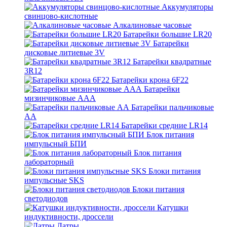
Аккумуляторы
свинцово-кислотные
Алкалиновые часовые
Батарейки большие LR20
Батарейки
дисковые литиевые 3V
Батарейки квадратные
3R12
Батарейки крона 6F22
Батарейки
мизинчиковые ААА
Батарейки пальчиковые
АА
Батарейки средние LR14
Блок питания
импульсный БПИ
Блок питания
лабораторный
Блоки питания
импульсные SKS
Блоки питания
светодиодов
Катушки
индуктивности, дроссели
Латры