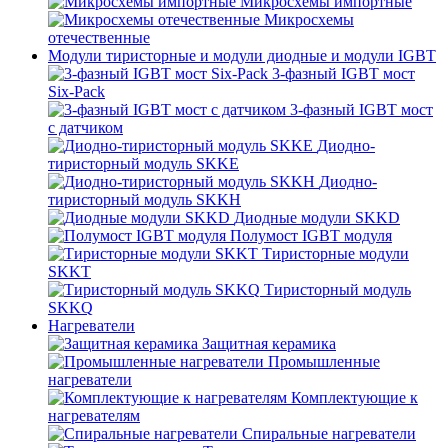
Микросхемы импортные
Микросхемы
отечественные
Модули тиристорные и модули диодные и модули IGBT
3-фазный IGBT мост
Six-Pack
3-фазный IGBT мост
с датчиком
Диодно-
тиристорный модуль SKKE
Диодно-
тиристорный модуль SKKH
Диодные модули SKKD
Полумост IGBT модуля
Тиристорные модули
SKKT
Тиристорный модуль
SKKQ
Нагреватели
Защитная керамика
Промышленные
нагреватели
Комплектующие к
нагревателям
Спиральные нагреватели