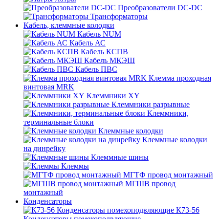
Преобразователи DC-DC
Трансформаторы
Кабель, клеммные колодки
Кабель NUM
Кабель АС
Кабель КСПВ
Кабель МКЭШ
Кабель ПВС
Клемма проходная
винтовая MRK
Клеммники XY
Клеммники разрывные
Клеммники,
терминальные блоки
Клеммные колодки
Клеммные колодки
на динрейку
Клеммные шины
Клеммы
МГТФ провод монтажный
МГШВ провод
монтажный
Конденсаторы
К73-56
Конденсаторы помехоподвляющие