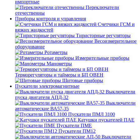
импортные
Переключатели
отечественны
Приборы контроля и управления
Счетчики ГСМ и
вязких жидкостей
Тиристорные регуляторы
Весоизмерительное
оборудование
Ротаметры
Измерительные приборы
Манометры
Терморегуляторы и таймеры и БП ОВЕН
Щитовые приборы
Пускатели электромагнитные
Выключатели
пуска двигателя АПД-32
Выключатели
автоматические ВА57-35
Пускатели ПМЛ 3100
Катушки пускателей ПАЕ
Пускатели ПМЕ
Пускатели ПМ12
Выключатели