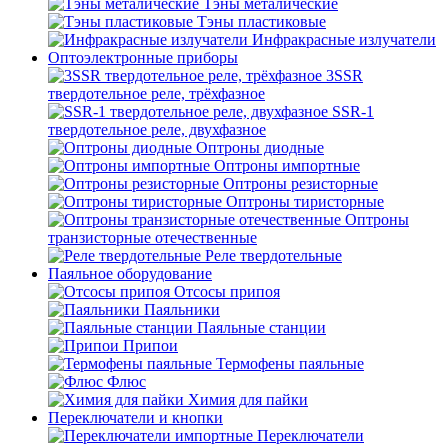
Тэны металические
Тэны пластиковые
Инфракрасные излучатели
Оптоэлектронные приборы
3SSR
твердотельное реле, трёхфазное
SSR-1
твердотельное реле, двухфазное
Оптроны диодные
Оптроны импортные
Оптроны резисторные
Оптроны тиристорные
Оптроны
транзисторные отечественные
Реле твердотельные
Паяльное оборудование
Отсосы припоя
Паяльники
Паяльные станции
Припои
Термофены паяльные
Флюс
Химия для пайки
Переключатели и кнопки
Переключатели