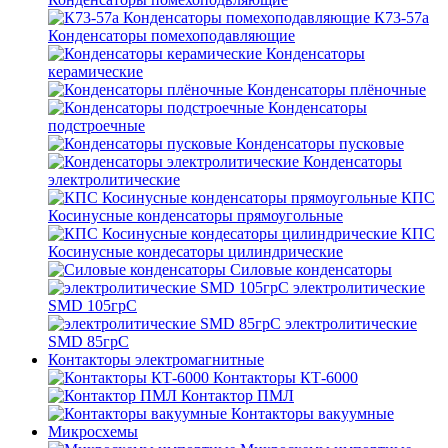
К73-57а
Конденсаторы помехоподавляющие
Конденсаторы
керамические
Конденсаторы плёночные
Конденсаторы
подстроечные
Конденсаторы пусковые
Конденсаторы
электролитические
КПС
Косинусные конденсаторы прямоугольные
КПС
Косинусные кондесаторы цилиндрические
Силовые конденсаторы
электролитические
SMD 105грС
электролитические
SMD 85грС
Контакторы электромагнитные
Контакторы КТ-6000
Контактор ПМЛ
Контакторы вакуумные
Микросхемы