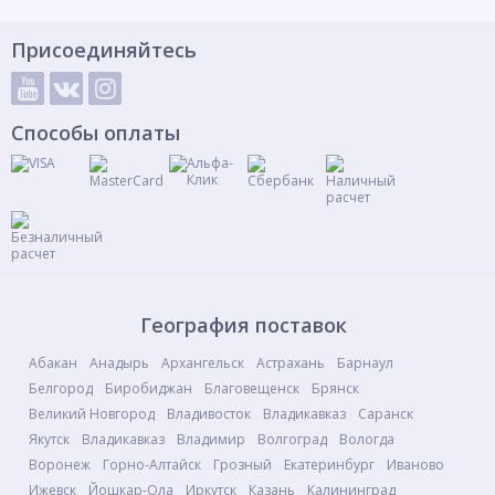
Присоединяйтесь
Способы оплаты
География поставок
Абакан
Анадырь
Архангельск
Астрахань
Барнаул
Белгород
Биробиджан
Благовещенск
Брянск
Великий Новгород
Владивосток
Владикавказ
Саранск
Якутск
Владикавказ
Владимир
Волгоград
Вологда
Воронеж
Горно-Алтайск
Грозный
Екатеринбург
Иваново
Ижевск
Йошкар-Ола
Иркутск
Казань
Калининград