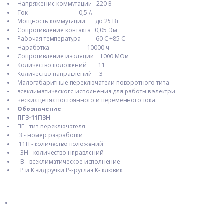
Напряжение коммутации 220 В
Ток 0,5 А
Мощность коммутации до 25 Вт
Сопротивление контакта 0,05 Ом
Рабочая температура -60 С +85 С
Наработка 10000 ч
Сопротивление изоляции 1000 МОм
Количество положений 11
Количество направлений 3
Малогабаритные переключатели поворотного типа
всеклиматического исполнения для работы в электри
ческих цепях постоянного и переменного тока.
Обозначение
ПГ3-11П3Н
ПГ - тип переключателя
3 - номер разработки
11П - количество положений
3Н - количество нправлений
В - всеклиматическое исполнение
Р и К вид ручки Р-круглая К- клювик
"