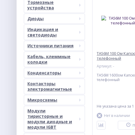
Тормозные
устройства
Диоды
Индикация и
светодиоды
Источники питания
ТА56М 100 Ом Капс
Кабель, клеммные
телефонный
колодки
Артикул: -
Конденсаторы
ТА56М 1600ом Капсю
телефонный
Контакторы
электромагнитные
Микросхемы
Не указана цена
за 1
Модули
Нет в наличии
тиристорные и
модули диодные и
П
модули IGBT