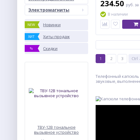
234.50
руб.
за
Электромагниты
В наличии
Новинки
NEW
Хиты продаж
ХИТ
Скидки
%
1
2
3
Ctrl
Телефонный капсюль 
звуковые, выполненны
ТВУ-12В тональное
вызывное устройство