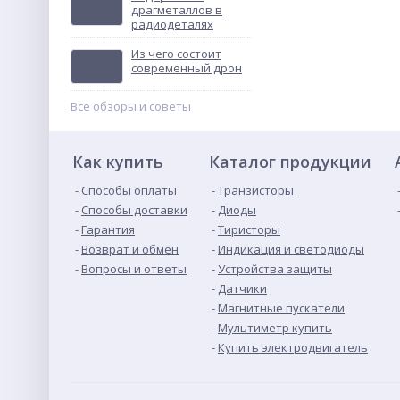
драгметаллов в
радиодеталях
ВА57Ф35 200 А
выключатель
Из чего состоит
автоматический
Не указана цена
современный дрон
Все обзоры и советы
Как купить
Каталог продукции
Способы оплаты
Транзисторы
Способы доставки
Диоды
Гарантия
Тиристоры
Возврат и обмен
Индикация и светодиоды
Вопросы и ответы
Устройства защиты
Датчики
Магнитные пускатели
Мультиметр купить
Купить электродвигатель