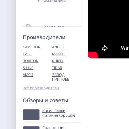
Не указана цена
Производители
CAMELION
ANDELI
CASIL
MAXELL
ROBITON
RUICHI
Контактор
ПМЛ-4160ДМ-80А-220АС-
S-LINE
TIDAR
УХЛ4-Б
АМСИ
ЗАВОД
Не указана цена
ПРИПОЕВ
Все производители
Обзоры и советы
Какие блоки
питания хорошие
Содержание