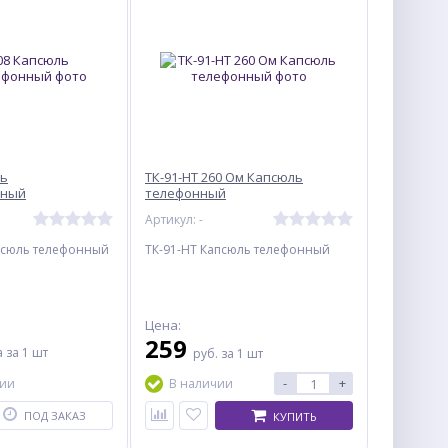
ль
ТК-91-НТ 260 Ом Капсюль
нный
телефонный
Артикул: -
псюль телефонный
ТК-91-НТ Капсюль телефонный
Цена:
259
а
за 1 шт
руб.
за 1 шт
-
+
чии
В наличии
ПОД ЗАКАЗ
КУПИТЬ