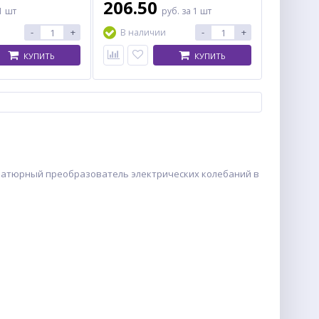
206.50
1 шт
руб.
за 1 шт
-
+
-
+
В наличии
КУПИТЬ
КУПИТЬ
иатюрный преобразователь электрических колебаний в