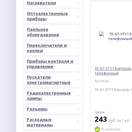
Нагреватели
Оптоэлектронные
приборы
Паяльное
оборудование
Переключатели и
кнопки
Приборы контроля и
управления
ТК-67-УТ11 Капсюль
телефонный
Пускатели
Артикул: -
электромагнитные
ТК-67-УТ11 Капсюль
Радиоэлектронные
лампы
Разъемы
Цена:
243
Расходные
руб.
за 1 шт
материалы
В наличии