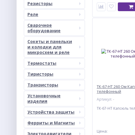
Резисторы
Реле
Сварочное
оборудование
Сокеты и панельки
и колодки для
микросхем и реле
Термостаты
Тиристоры
Транзисторы
ТК-67-НТ 260 Ом Ка
телефонный
Установочные
Артикул: -
изделия
ТК-67-НТ Капсюль т
Устройства защиты
Ферриты и Магниты
Цена:
Электродвигатели