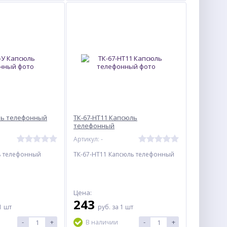
ль телефонный
ТК-67-НТ11 Капсюль
телефонный
Артикул: -
ь телефонный
ТК-67-НТ11 Капсюль телефонный
Цена:
243
1 шт
руб.
за 1 шт
-
+
-
+
В наличии