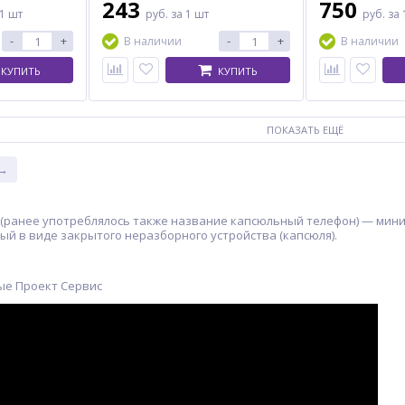
243
750
 1 шт
руб.
за 1 шт
руб.
за 
-
+
-
+
В наличии
В наличии
КУПИТЬ
КУПИТЬ
ПОКАЗАТЬ ЕЩЁ
 →
(ранее употреблялось также название капсюльный телефон) — мин
й в виде закрытого неразборного устройства (капсюля).