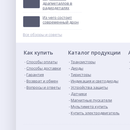
драгметаллов в
радиодеталях
ТВУ-12В тональное
вызывное устройство
Из чего состоит
Не указана цена
современный дрон
Все обзоры и советы
Как купить
Каталог продукции
Способы оплаты
Транзисторы
Способы доставки
Диоды
Гарантия
Тиристоры
Возврат и обмен
Индикация и светодиоды
Вопросы и ответы
Устройства защиты
Датчики
Магнитные пускатели
Мультиметр купить
Купить электродвигатель