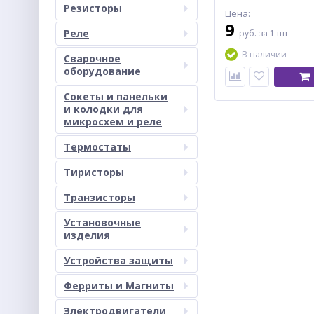
Резисторы
Цена:
9
Реле
руб.
за 1 шт
В наличии
Сварочное
оборудование
Сокеты и панельки
и колодки для
микросхем и реле
Термостаты
Тиристоры
Транзисторы
Установочные
изделия
Устройства защиты
Ферриты и Магниты
Электродвигатели