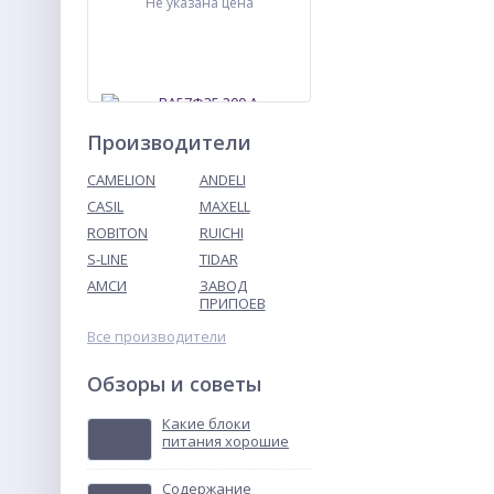
Не указана цена
Производители
CAMELION
ANDELI
CASIL
MAXELL
ROBITON
RUICHI
ВА57Ф35 200 А
выключатель
S-LINE
TIDAR
автоматический
АМСИ
ЗАВОД
Не указана цена
ПРИПОЕВ
Все производители
Обзоры и советы
Какие блоки
питания хорошие
Содержание