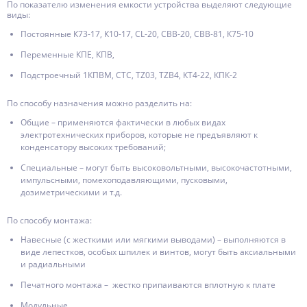
По показателю изменения емкости устройства выделяют следующие
виды:
Постоянные К73-17, К10-17, CL-20, CBB-20, CBB-81, К75-10
Переменные КПЕ, КПВ,
Подстроечный 1КПВМ, СТС, TZ03, TZB4, КТ4-22, КПК-2
По способу назначения можно разделить на:
Общие – применяются фактически в любых видах
электротехнических приборов, которые не предъявляют к
конденсатору высоких требований;
Специальные – могут быть высоковольтными, высокочастотными,
импульсными, помехоподавляющими, пусковыми,
дозиметрическими и т.д.
По способу монтажа:
Навесные (с жесткими или мягкими выводами) – выполняются в
виде лепестков, особых шпилек и винтов, могут быть аксиальными
и радиальными
Печатного монтажа – жестко припаиваются вплотную к плате
Модульные