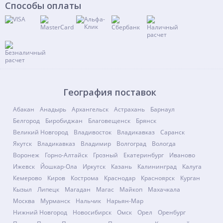
Способы оплаты
География поставок
Абакан
Анадырь
Архангельск
Астрахань
Барнаул
Белгород
Биробиджан
Благовещенск
Брянск
Великий Новгород
Владивосток
Владикавказ
Саранск
Якутск
Владикавказ
Владимир
Волгоград
Вологда
Воронеж
Горно-Алтайск
Грозный
Екатеринбург
Иваново
Ижевск
Йошкар-Ола
Иркутск
Казань
Калининград
Калуга
Кемерово
Киров
Кострома
Краснодар
Красноярск
Курган
Кызыл
Липецк
Магадан
Магас
Майкоп
Махачкала
Москва
Мурманск
Нальчик
Нарьян-Мар
Нижний Новгород
Новосибирск
Омск
Орел
Оренбург