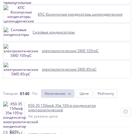
КПС Косинусные кондесаторы цилиндрические
Силовые конденсаторы
электролитические SMD 105грС
электролитические SMD 85грС
6140
Товаров:
По
:
Умолчанию
Цене
Рейтингу
К50-35 150мкф 35в 105гр конденсатор
электролитический
Не указана цена