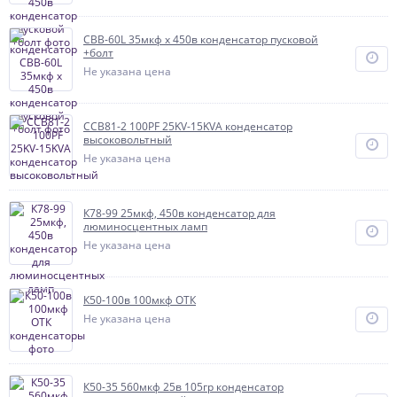
CBB-60L 35мкф х 450в конденсатор пусковой
+болт
Не указана цена
CCB81-2 100PF 25KV-15KVA конденсатор
высоковольтный
Не указана цена
К78-99 25мкф, 450в конденсатор для
люминосцентных ламп
Не указана цена
К50-100в 100мкф ОТК
Не указана цена
К50-35 560мкф 25в 105гр конденсатор