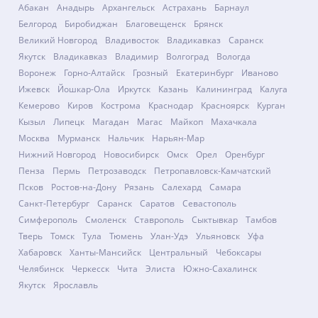
Абакан
Анадырь
Архангельск
Астрахань
Барнаул
Белгород
Биробиджан
Благовещенск
Брянск
Великий Новгород
Владивосток
Владикавказ
Саранск
Якутск
Владикавказ
Владимир
Волгоград
Вологда
Воронеж
Горно-Алтайск
Грозный
Екатеринбург
Иваново
Ижевск
Йошкар-Ола
Иркутск
Казань
Калининград
Калуга
Кемерово
Киров
Кострома
Краснодар
Красноярск
Курган
Кызыл
Липецк
Магадан
Магас
Майкоп
Махачкала
Москва
Мурманск
Нальчик
Нарьян-Мар
Нижний Новгород
Новосибирск
Омск
Орел
Оренбург
Пенза
Пермь
Петрозаводск
Петропавловск-Камчатский
Псков
Ростов-на-Дону
Рязань
Салехард
Самара
Санкт-Петербург
Саранск
Саратов
Севастополь
Симферополь
Смоленск
Ставрополь
Сыктывкар
Тамбов
Тверь
Томск
Тула
Тюмень
Улан-Удэ
Ульяновск
Уфа
Хабаровск
Ханты-Мансийск
Центральный
Чебоксары
Челябинск
Черкесск
Чита
Элиста
Южно-Сахалинск
Якутск
Ярославль