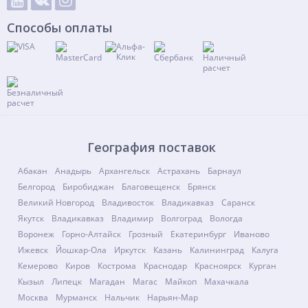
Способы оплаты
География поставок
Абакан
Анадырь
Архангельск
Астрахань
Барнаул
Белгород
Биробиджан
Благовещенск
Брянск
Великий Новгород
Владивосток
Владикавказ
Саранск
Якутск
Владикавказ
Владимир
Волгоград
Вологда
Воронеж
Горно-Алтайск
Грозный
Екатеринбург
Иваново
Ижевск
Йошкар-Ола
Иркутск
Казань
Калининград
Калуга
Кемерово
Киров
Кострома
Краснодар
Красноярск
Курган
Кызыл
Липецк
Магадан
Магас
Майкоп
Махачкала
Москва
Мурманск
Нальчик
Нарьян-Мар