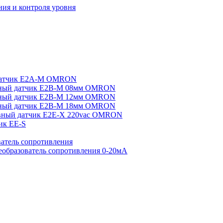
ия и контроля уровня
датчик E2A-M OMRON
ный датчик E2B-M 08мм OMRON
ный датчик E2B-M 12мм OMRON
ный датчик E2B-M 18мм OMRON
вный датчик E2E-X 220vac OMRON
ик EE-S
атель сопротивления
еобразователь сопротивления 0-20мА