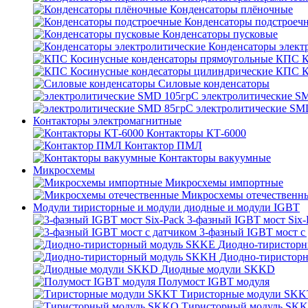
Конденсаторы плёночные
Конденсаторы подстроеч
Конденсаторы пусковые
Конденсаторы элект
КПС К
КПС К
Силовые конденсаторы
электролитические S
электролитические SM
Контакторы электромагнитные
Контакторы КТ-6000
Контактор ПМЛ
Контакторы вакуумные
Микросхемы
Микросхемы импортные
Микросхемы отечественн
Модули тиристорные и модули диодные и модули IGBT
3-фазный IGBT мост Six-
3-фазный IGBT мост с
Диодно-тиристор
Диодно-тиристор
Диодные модули SKKD
Полумост IGBT модуля
Тиристорные модули SKK
Тиристорный модуль SK