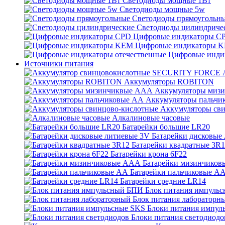
Светодиоды мощные 1Вт
Светодиоды мощные 5w
Светодиоды прямоугольн
Светодиоды цилиндриче
Цифровые индикаторы C
Цифровые индикаторы 
Цифровые инди
Источники питания
Аккумуляторы ROBITON
Аккумуляторы миз
Аккумуляторы пальчи
Аккумуляторы св
Алкалиновые часовые
Батарейки большие LR20
Батарейки дисковые
Батарейки квадратные 3R
Батарейки крона 6F22
Батарейки мизинчико
Батарейки пальчиковые А
Батарейки средние LR14
Блок питания импуль
Блок питания лабораторн
Блоки питания импул
Блоки питания светодиодо