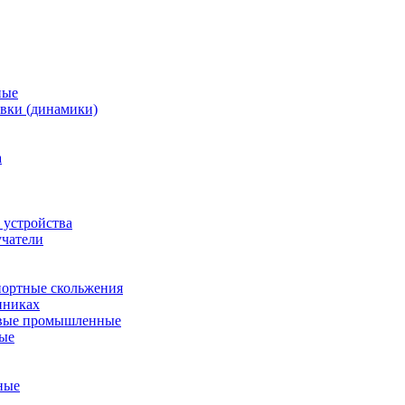
ные
вки (динамики)
а
 устройства
учатели
ортные скольжения
пниках
евые промышленные
ные
ные