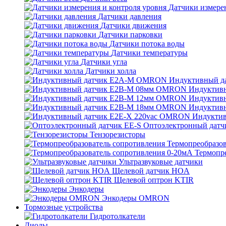
Датчики измерен
Датчики давления
Датчики движения
Датчики парковки
Датчики потока воды
Датчики температуры
Датчики угла
Датчики холла
Индуктивный 
Индуктив
Индуктив
Индуктив
Индукти
Оптоэлектронный датч
Тензорезисторы
Термопреобразов
Термопр
Ультразвуковые датчики
Щелевой датчик HOA
Щелевой оптрон KTIR
Энкодеры
Энкодеры OMRON
Тормозные устройства
Гидротолкатели
Диоды