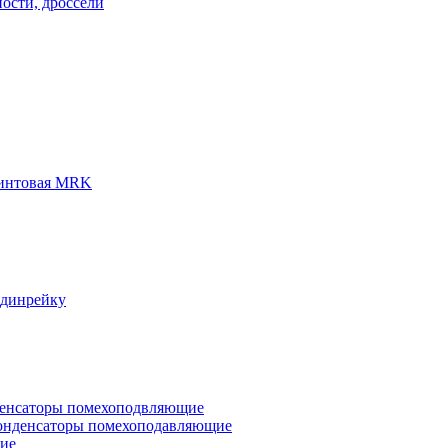
ости, дроссели
винтовая MRK
 динрейку
денсаторы помехоподвляющие
онденсаторы помехоподавляющие
кие