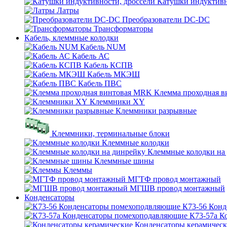
Катушки индуктивн
Латры
Преобразователи DC-DC
Трансформаторы
Кабель, клеммные колодки
Кабель NUM
Кабель АС
Кабель КСПВ
Кабель МКЭШ
Кабель ПВС
Клемма проходная 
Клеммники XY
Клеммники разрывные
Клеммники, терминальные блоки
Клеммные колодки
Клеммные колодки на
Клеммные шины
Клеммы
МГТФ провод монтажный
МГШВ провод монтажный
Конденсаторы
К73-56 Кон
К73-57а К
Конденсаторы керамичес