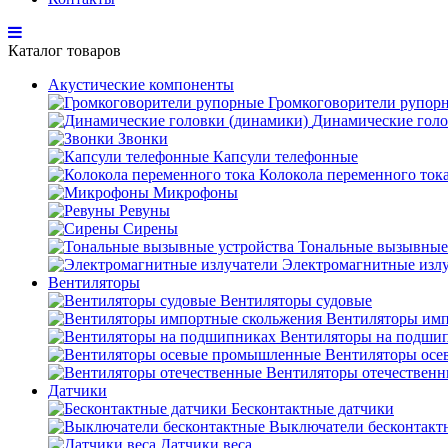
Каталог товаров
Акустические компоненты
Громкоговорители рупор
Динамические голо
Звонки
Капсули телефонные
Колокола переменного ток
Микрофоны
Ревуны
Сирены
Тональные вызывные
Электромагнитные изл
Вентиляторы
Вентиляторы судовые
Вентиляторы имп
Вентиляторы на подши
Вентиляторы ос
Вентиляторы отечествен
Датчики
Бесконтактные датчики
Выключатели бесконтакт
Датчики веса