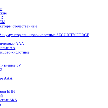
ые
ские
PD
KEM
каторы отечественные
Аккумулятор свинцовокислотные SECURITY FORCE
инчиквые ААА
ковые АА
инцово-кислотные
 литиевые 3V
12
вые ААА
А
сный БПИ
ый
ьсные SKS
в