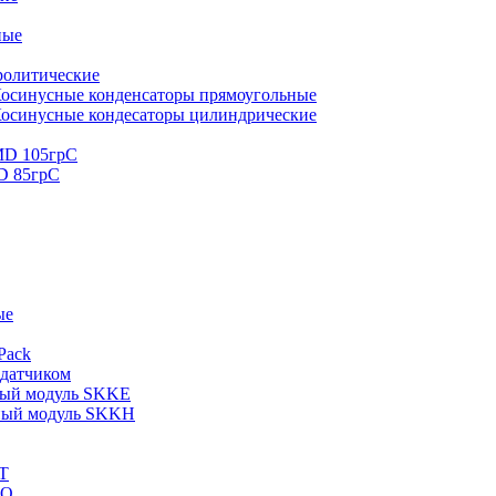
ные
ролитические
осинусные конденсаторы прямоугольные
осинусные кондесаторы цилиндрические
MD 105грС
D 85грС
ые
Pack
 датчиком
ный модуль SKKE
ный модуль SKKH
T
KQ