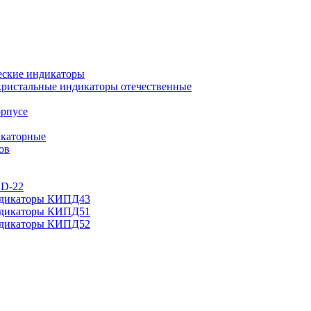
еские индикаторы
ристальные индикаторы отечественные
орпусе
каторные
ов
AD-22
ндикаторы КИПД43
ндикаторы КИПД51
ндикаторы КИПД52