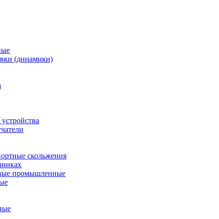
ные
вки (динамики)
а
 устройства
учатели
ортные скольжения
пниках
евые промышленные
ные
ные