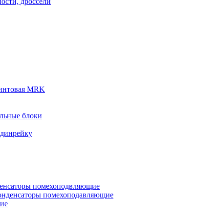
ости, дроссели
винтовая MRK
льные блоки
 динрейку
денсаторы помехоподвляющие
онденсаторы помехоподавляющие
кие