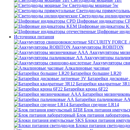
Светодиоды мощные 1Вт
Светодиоды мощные 5w
Светодиоды прямоугольн
Светодиоды цилиндриче
Цифровые индикаторы C
Цифровые индикаторы 
Цифровые инди
Источники питания
Аккумуляторы ROBITON
Аккумуляторы миз
Аккумуляторы пальчи
Аккумуляторы св
Алкалиновые часовые
Батарейки большие LR20
Батарейки дисковые
Батарейки квадратные 3R
Батарейки крона 6F22
Батарейки мизинчико
Батарейки пальчиковые А
Батарейки средние LR14
Блок питания импуль
Блок питания лабораторн
Блоки питания импул
Блоки питания светодиодо