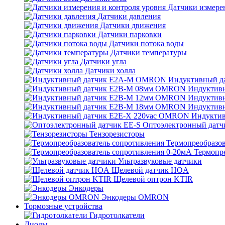
Датчики измерен
Датчики давления
Датчики движения
Датчики парковки
Датчики потока воды
Датчики температуры
Датчики угла
Датчики холла
Индуктивный 
Индуктив
Индуктив
Индуктив
Индукти
Оптоэлектронный датч
Тензорезисторы
Термопреобразов
Термопр
Ультразвуковые датчики
Щелевой датчик HOA
Щелевой оптрон KTIR
Энкодеры
Энкодеры OMRON
Тормозные устройства
Гидротолкатели
Диоды