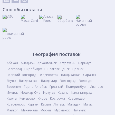
Способы оплаты
География поставок
Абакан
Анадырь
Архангельск
Астрахань
Барнаул
Белгород
Биробиджан
Благовещенск
Брянск
Великий Новгород
Владивосток
Владикавказ
Саранск
Якутск
Владикавказ
Владимир
Волгоград
Вологда
Воронеж
Горно-Алтайск
Грозный
Екатеринбург
Иваново
Ижевск
Йошкар-Ола
Иркутск
Казань
Калининград
Калуга
Кемерово
Киров
Кострома
Краснодар
Красноярск
Курган
Кызыл
Липецк
Магадан
Магас
Майкоп
Махачкала
Москва
Мурманск
Нальчик