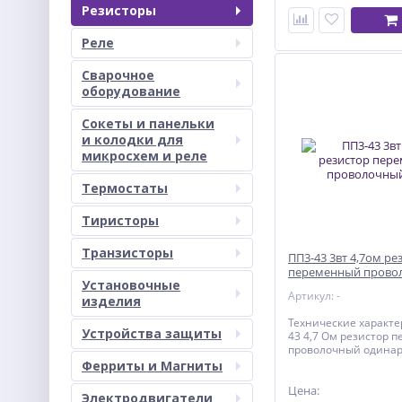
ручки 4 
Резисторы
Предельное рабочее
400В Допустимое от
Реле
10% С диапазоном с
От 4,7 Ом …до 20 кОм
длиной ручки 3 мм
Сварочное
оборудование
Сокеты и панельки
и колодки для
микросхем и реле
Термостаты
Тиристоры
Транзисторы
ПП3-43 3вт 4,7ом ре
переменный прово
Установочные
Артикул: -
изделия
Технические характе
Устройства защиты
43 4,7 Ом резистор 
проволочный одина
линейный однообор
Ферриты и Магниты
круговым перемеще
подвижной системы 
Цена:
Электродвигатели