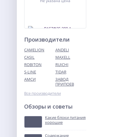
Не указана цена
Производители
CAMELION
ANDELI
CASIL
MAXELL
ROBITON
RUICHI
ВА57Ф35 200 А
выключатель
S-LINE
TIDAR
автоматический
АМСИ
ЗАВОД
Не указана цена
ПРИПОЕВ
Все производители
Обзоры и советы
Какие блоки питания
хорошие
Содержание