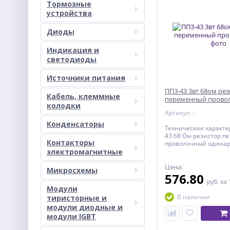
Тормозные
устройства
Диоды
Индикация и
светодиоды
Источники питания
ПП3-43 3вт 68ом ре
Кабель, клеммные
переменный прово
колодки
Артикул: -
Конденсаторы
Технические характе
43 68 Ом резистор 
Контакторы
проволочный одина
электромагнитные
линейный однообор
круговым перемеще
подвижной системы 
Цена:
Микросхемы
под шлиц отвёрткой
576.80
руб.
за 
Сопротивление рези
Модули
Ом Проволочный мо
В наличии
тиристорные и
= 3 ВТ Диаметр
ручки 4 
модули диодные и
Предельное рабочее
модули IGBT
400В Допустимое от
10% С диапазоном с