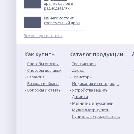
драгметаллов в
радиодеталях
Контактор
ПМЛ-4160ДМ-80А-220АС-
Из чего состоит
УХЛ4-Б
Не указана цена
современный дрон
Все обзоры и советы
Как купить
Каталог продукции
Способы оплаты
Транзисторы
Способы доставки
Диоды
Гарантия
Тиристоры
Возврат и обмен
Индикация и светодиоды
Вопросы и ответы
Устройства защиты
Датчики
Магнитные пускатели
Мультиметр купить
Купить электродвигатель