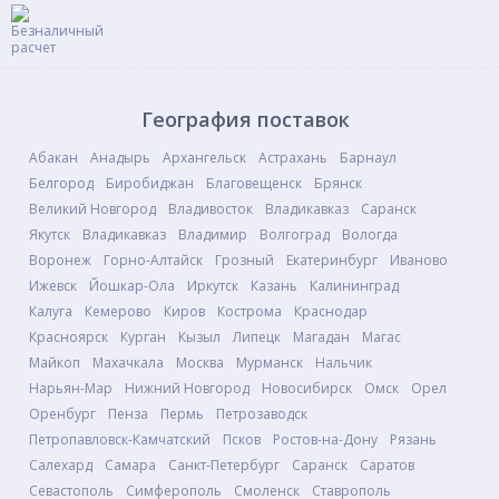
География поставок
Абакан
Анадырь
Архангельск
Астрахань
Барнаул
Белгород
Биробиджан
Благовещенск
Брянск
Великий Новгород
Владивосток
Владикавказ
Саранск
Якутск
Владикавказ
Владимир
Волгоград
Вологда
Воронеж
Горно-Алтайск
Грозный
Екатеринбург
Иваново
Ижевск
Йошкар-Ола
Иркутск
Казань
Калининград
Калуга
Кемерово
Киров
Кострома
Краснодар
Красноярск
Курган
Кызыл
Липецк
Магадан
Магас
Майкоп
Махачкала
Москва
Мурманск
Нальчик
Нарьян-Мар
Нижний Новгород
Новосибирск
Омск
Орел
Оренбург
Пенза
Пермь
Петрозаводск
Петропавловск-Камчатский
Псков
Ростов-на-Дону
Рязань
Салехард
Самара
Санкт-Петербург
Саранск
Саратов
Севастополь
Симферополь
Смоленск
Ставрополь