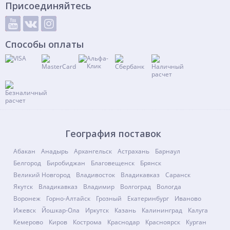
Присоединяйтесь
Способы оплаты
География поставок
Абакан
Анадырь
Архангельск
Астрахань
Барнаул
Белгород
Биробиджан
Благовещенск
Брянск
Великий Новгород
Владивосток
Владикавказ
Саранск
Якутск
Владикавказ
Владимир
Волгоград
Вологда
Воронеж
Горно-Алтайск
Грозный
Екатеринбург
Иваново
Ижевск
Йошкар-Ола
Иркутск
Казань
Калининград
Калуга
Кемерово
Киров
Кострома
Краснодар
Красноярск
Курган