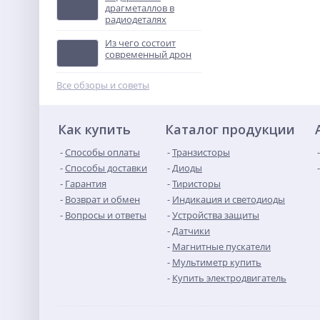
драгметаллов в
радиодеталях
ТВУ-12В тональное
вызывное устройство
Из чего состоит
Не указана цена
современный дрон
Все обзоры и советы
Как купить
Каталог продукции
Способы оплаты
Транзисторы
Способы доставки
Диоды
Гарантия
Тиристоры
Возврат и обмен
Индикация и светодиоды
Вопросы и ответы
Устройства защиты
Датчики
Магнитные пускатели
Мультиметр купить
Купить электродвигатель