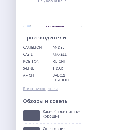
Не указана цена
Производители
CAMELION
ANDELI
CASIL
MAXELL
ROBITON
RUICHI
Контактор
ПМЛ-4160ДМ-80А-220АС-
S-LINE
TIDAR
УХЛ4-Б
АМСИ
ЗАВОД
Не указана цена
ПРИПОЕВ
Все производители
Обзоры и советы
Какие блоки питания
хорошие
Содержание