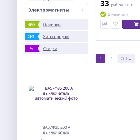
33
руб.
за 1 шт
Электромагниты
В наличии
Новинки
NEW
Хиты продаж
ХИТ
Скидки
%
1
2
Ctrl →
ВА57Ф35 200 А
выключатель
автоматический