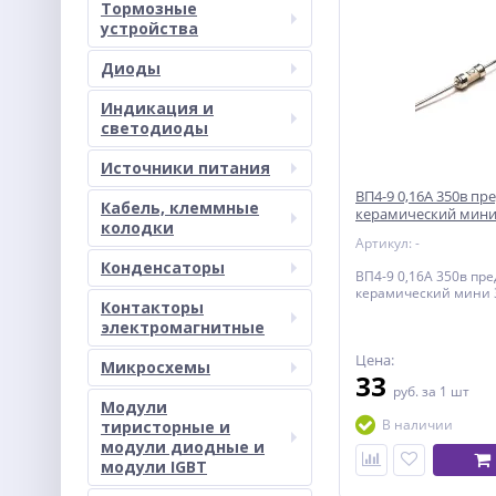
Тормозные
устройства
Диоды
Индикация и
светодиоды
Источники питания
ВП4-9 0,16А 350в п
Кабель, клеммные
керамический мин
колодки
Артикул: -
Конденсаторы
ВП4-9 0,16А 350в пр
керамический мини
Контакторы
электромагнитные
Цена:
Микросхемы
33
руб.
за 1 шт
Модули
В наличии
тиристорные и
модули диодные и
модули IGBT