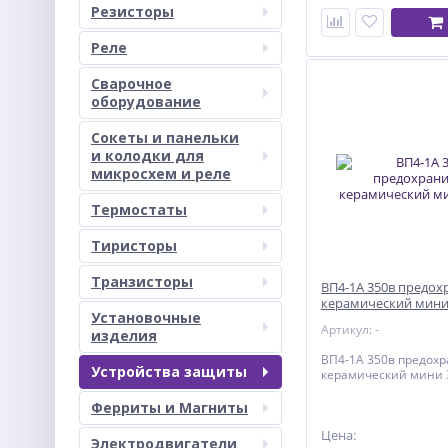
Резисторы
Реле
Сварочное
оборудование
Сокеты и панельки
и колодки для
микросхем и реле
Термостаты
Тиристоры
Транзисторы
ВП4-1А 350в предох
керамический мин
Установочные
Артикул: -
изделия
ВП4-1А 350в предох
Устройства защиты
керамический мини
Ферриты и Магниты
Цена:
Электродвигатели