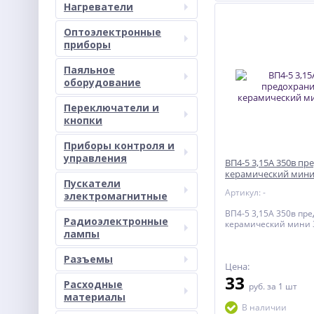
Нагреватели
Оптоэлектронные
приборы
Паяльное
оборудование
Переключатели и
кнопки
Приборы контроля и
управления
ВП4-5 3,15А 350в п
керамический мин
Пускатели
Артикул: -
электромагнитные
ВП4-5 3,15А 350в пр
Радиоэлектронные
керамический мини
лампы
Разъемы
Цена:
33
Расходные
руб.
за 1 шт
материалы
В наличии