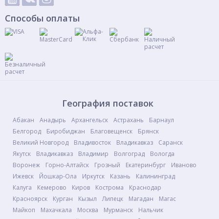
Способы оплаты
География поставок
Абакан
Анадырь
Архангельск
Астрахань
Барнаул
Белгород
Биробиджан
Благовещенск
Брянск
Великий Новгород
Владивосток
Владикавказ
Саранск
Якутск
Владикавказ
Владимир
Волгоград
Вологда
Воронеж
Горно-Алтайск
Грозный
Екатеринбург
Иваново
Ижевск
Йошкар-Ола
Иркутск
Казань
Калининград
Калуга
Кемерово
Киров
Кострома
Краснодар
Красноярск
Курган
Кызыл
Липецк
Магадан
Магас
Майкоп
Махачкала
Москва
Мурманск
Нальчик