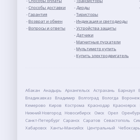
Способы оплаты
Транзисторы
Способы доставки
Диоды
Гарантия
Тиристоры
Возврат и обмен
Индикация и светодиоды
Вопросы и ответы
Устройства защиты
Датчики
Магнитные пускатели
Мультиметр купить
Купить электродвигатель
Абакан
Анадырь
Архангельск
Астрахань
Барнаул
Владикавказ
Владимир
Волгоград
Вологда
Воронеж
Кемерово
Киров
Кострома
Краснодар
Красноярск
Нижний Новгород
Новосибирск
Омск
Орел
Оренбур
Санкт-Петербург
Саранск
Саратов
Севастополь
Си
Хабаровск
Ханты-Мансийск
Центральный
Чебоксар