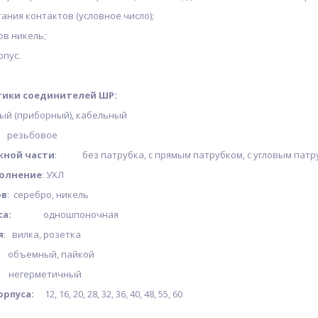
тания контактов (условное число);
ов никель;
рпус.
ики соединителей ШР:
ый (приборный), кабельный
резьбовое
жной части
: без патрубка, с прямым патрубком, с угловым патр
полнение
: УХЛ
ов
: серебро, никель
са:
одношпоночная
я
: вилка, розетка
ъемный, пайкой
негерметичный
орпуса:
12, 16, 20, 28, 32, 36, 40, 48, 55, 60