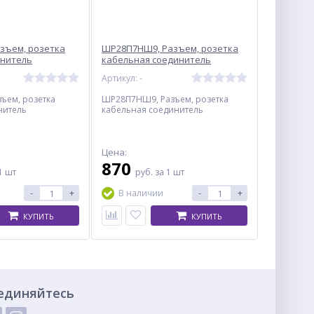
зъем, розетка
ШР28П7НШ9, Разъем, розетка
инитель
кабельная соединитель
Артикул: -
ъем, розетка
ШР28П7НШ9, Разъем, розетка
нитель
кабельная соединитель
Цена:
870
1 шт
руб.
за 1 шт
-
+
-
+
В наличии
КУПИТЬ
КУПИТЬ
единяйтесь