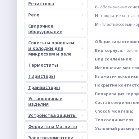
Резисторы
6
- обозначение соче
Реле
Н
- покрытие контакт
М
- пластмассовый ко
Сварочное
оборудование
Общие характерист
Сокеты и панельки
и колодки для
Вид корпуса
: блочн
микросхем и реле
Вид сочленения
: 
Термостаты
Исполнение монта
Тиристоры
Климатическое ис
Покрытие контакт
Транзисторы
Поляризация корпу
Установочные
Состав соединител
изделия
Способ монтажа:
об
Устройства защиты
Тип соединителя
: 
Ферриты и Магниты
Условный размер к
Электродвигатели