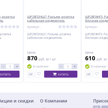
, розетка
ШР28П2НШ7, Разъем, розетка
ШР28П4НГ5, Ра
ль
кабельная соединитель
блочная соед
Артикул: -
Артикул: -
розетка
ШР28П2НШ7, Разъем, розетка
ШР28П4НГ5, Раз
ь
кабельная соединитель
блочная соеди
Цена:
Цена:
870
610
руб.
за 1 шт
руб.
за 
-
+
-
+
В наличии
В наличии
КУПИТЬ
КУПИТЬ
Акции и скидки
О Компании
Присо