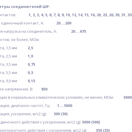
етры соединителей ШР:
 контактов:
1, 2, 3, 4, 5, 6, 7, 8, 9, 10, 12, 14, 15, 16, 20, 23, 26, 30, 31, 3
на одиночный контакт, А:
20....200
вая нагрузка на соединитель, А:
20....675
тов, не более, МОм:
кта, 1,5 мм
2,5
кта, 2,5 мм
1,0
кта, 3,5 мм
0,75
кта, 5,5 мм
0,3
кта, 9,0 мм
0,15
чее напряжение, В:
850
яции в нормальных климатических условиях, не менее, МОм:
5000
ация, диапазон частот, Гц:
1....5000
ация, ускорение, м/с2 (g):
300 (30)
диночного действия с ускорением, м/с2 (g):
5000 (500)
многократного действия с ускорением, м/с2 (g):
350 (35)