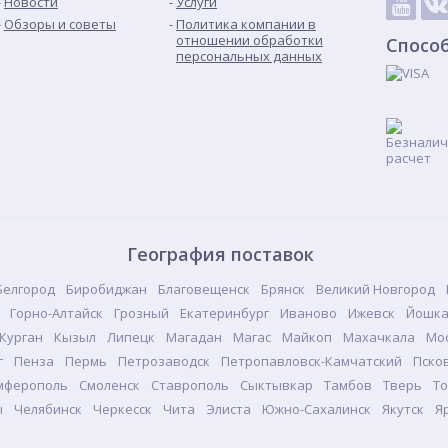
Новости
Услуги
Обзоры и советы
Политика компании в
отношении обработки
Спосо
персональных данных
География поставок
Белгород
Биробиджан
Благовещенск
Брянск
Великий Новгород
Горно-Алтайск
Грозный
Екатеринбург
Иваново
Ижевск
Йошка
Курган
Кызыл
Липецк
Магадан
Магас
Майкоп
Махачкала
Мо
г
Пенза
Пермь
Петрозаводск
Петропавловск-Камчатский
Пско
мферополь
Смоленск
Ставрополь
Сыктывкар
Тамбов
Тверь
То
ы
Челябинск
Черкесск
Чита
Элиста
Южно-Сахалинск
Якутск
Я