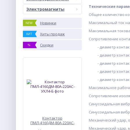
Технические парам
Электромагниты
Общее количество
Максимальный ток 
Новинки
NEW
Максимальная токо
Хиты продаж
ХИТ
Сопротивление контак
Скидки
%
- диаметр конта
- диаметр конта
- диаметр конта
- диаметр конта
- диаметр конта
Максимальное рабо
Сопротивление изол
Синусоидальная вибр
Синусоидальная вибр
Контактор
Механический удар, о
ПМЛ-4160ДМ-80А-220АС-
УХЛ4-Б
Механический удар, 