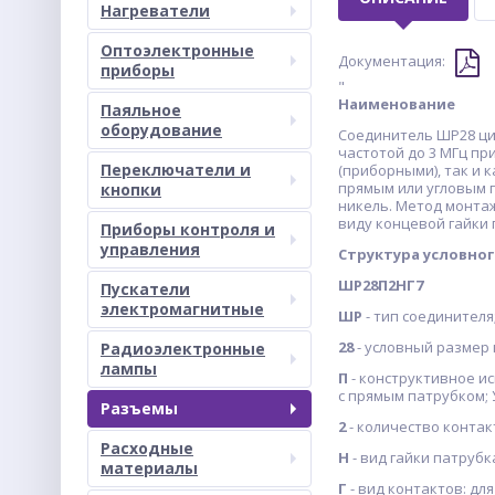
Нагреватели
Оптоэлектронные
Документация:
приборы
"
Наименов
Паяльное
оборудование
Соединитель ШР28 ци
частотой до 3 МГц пр
Переключатели и
(приборными), так и 
прямым или угловым 
кнопки
никель. Метод монта
виду концевой гайки п
Приборы контроля и
управления
Структура условног
ШР28П2НГ7
Пускатели
электромагнитные
ШР
- тип соединит
28
- условный разме
Радиоэлектронные
лампы
П
- конструктивное ис
с прямым патрубком;
Разъемы
2
- количество конта
Расходные
Н
- вид гайки патрубк
материалы
Г
- вид контактов: для