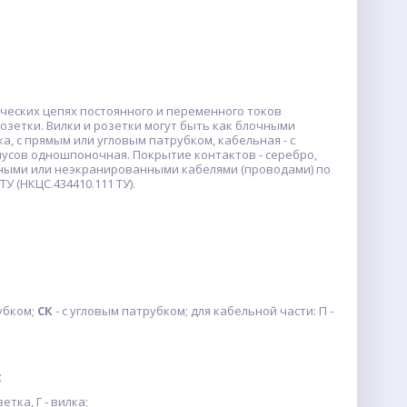
ческих цепях постоянного и переменного токов
розетки. Вилки и розетки могут быть как блочными
а, с прямым или угловым патрубком, кабельная - с
пусов одношпоночная. Покрытие контактов - серебро,
нными или неэкранированными кабелями (проводами) по
У (НКЦС.434410.111 ТУ).
рубком;
СК
- с угловым патрубком; для кабельной части: П -
;
озетка, Г - вилка;