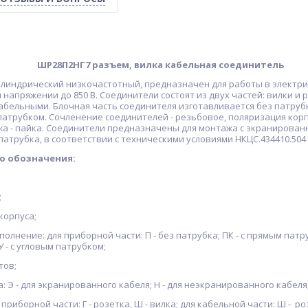
ание
ШР28П2НГ7 разъем, вилка кабельная соединитель
линдрический низкочастотный, предназначен для работы в электри
и напряжении до 850 В. Соединители состоят из двух частей: вилки и 
кабельными. Блочная часть соединителя изготавливается без патрубк
патрубком. Сочленение соединителей - резьбовое, поляризация кор
жа - пайка. Соединители предназначены для монтажа с экранирова
атрубка, в соответствии с техническими условиями НКЦС.434410.504 Т
о обозначения:
еля;
р корпуса;
полнение: для приборной части: П - без патрубка; ПК - с прямым пат
 У - с угловым патрубком;
ктов;
а: Э - для экранированного кабеля; Н - для неэкранированного кабеля
 приборной части: Г - розетка, Ш - вилка; для кабельной части: Ш - р