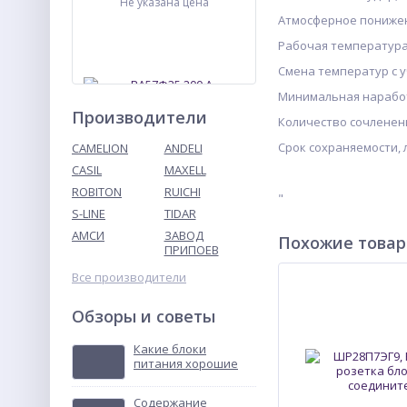
Не указана цена
Атмосферное пониже
Рабочая температу
Смена температур с
Минимальная нараб
Производители
Количество сочлен
Срок сохраняемости
CAMELION
ANDELI
CASIL
MAXELL
ROBITON
RUICHI
ВА57Ф35 200 А
"
выключатель
S-LINE
TIDAR
автоматический
АМСИ
ЗАВОД
Не указана цена
Похожие това
ПРИПОЕВ
Все производители
Обзоры и советы
Какие блоки
питания хорошие
Содержание