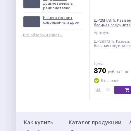
драгметаллов в
радиодеталях
ТВУ-12В тональное
вызывное устройство
Из чего состоит
ШР28П7ЭГ9, Разъем
Не указана цена
современный дрон
блочная соедините
Артикул: -
Все обзоры и советы
ШР28П7ЭГ9, Разъем, 
блочная соединител
Цена:
870
руб.
за 1 шт
В наличии
Как купить
Каталог продукции