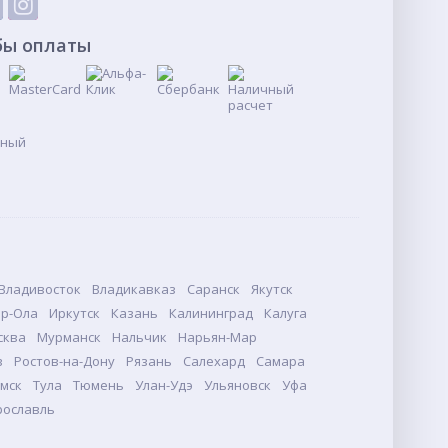
бы оплаты
Владивосток
Владикавказ
Саранск
Якутск
р-Ола
Иркутск
Казань
Калининград
Калуга
сква
Мурманск
Нальчик
Нарьян-Мар
в
Ростов-на-Дону
Рязань
Салехард
Самара
мск
Тула
Тюмень
Улан-Удэ
Ульяновск
Уфа
рославль