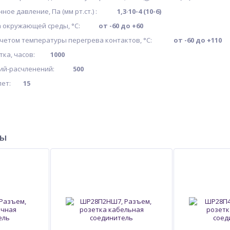
нное давление, Па (мм рт.ст.) :
1,3·10-4 (10-6)
ра окружающей среды, °C:
от -60 до +60
 учетом температуры перегрева контактов, °C:
от -60 до +110
отка, часов:
1000
ений-расчленений:
500
, лет:
15
ры