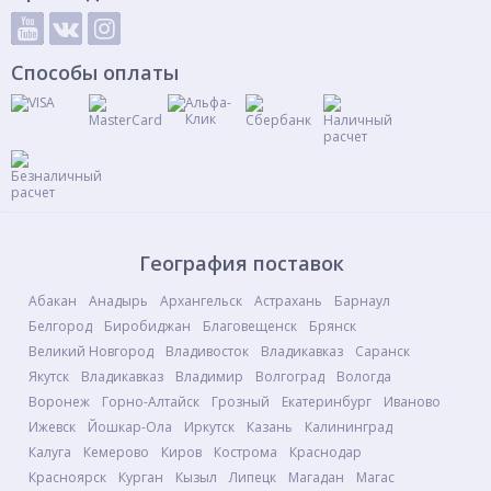
Способы оплаты
География поставок
Абакан
Анадырь
Архангельск
Астрахань
Барнаул
Белгород
Биробиджан
Благовещенск
Брянск
Великий Новгород
Владивосток
Владикавказ
Саранск
Якутск
Владикавказ
Владимир
Волгоград
Вологда
Воронеж
Горно-Алтайск
Грозный
Екатеринбург
Иваново
Ижевск
Йошкар-Ола
Иркутск
Казань
Калининград
Калуга
Кемерово
Киров
Кострома
Краснодар
Красноярск
Курган
Кызыл
Липецк
Магадан
Магас