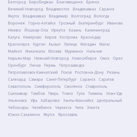
Белгород
Биробиджан
Благовещенск
Брянск
Великий Новгород
Владивосток
Владикавказ
Саранск
Якутск
Владикавказ
Владимир
Волгоград
Вологда
Воронеж
Горно-Алтайск
Грозный
Екатеринбург
Иваново
Ижевск
Йошкар-Ола
Иркутск
Казань
Калининград
Калуга
Кемерово
Киров
Кострома
Краснодар
Красноярск
Курган
Кызыл
Липецк
Магадан
Магас
Майкоп
Махачкала
Москва
Мурманск
Нальчик
Нарьян-Мар
Нижний Новгород
Новосибирск
Омск
Орел
Оренбург
Пенза
Пермь
Петрозаводск
Петропавловск-Камчатский
Псков
Ростов-на-Дону
Рязань
Салехард
Самара
Санкт-Петербург
Саранск
Саратов
Севастополь
Симферополь
Смоленск
Ставрополь
Сыктывкар
Тамбов
Тверь
Томск
Тула
Тюмень
Улан-Удэ
Ульяновск
Уфа
Хабаровск
Ханты-Мансийск
Центральный
Чебоксары
Челябинск
Черкесск
Чита
Элиста
Южно-Сахалинск
Якутск
Ярославль