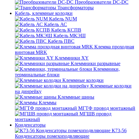
Преобразователи DC-DC
Трансформаторы
Кабель, клеммные колодки
Кабель NUM
Кабель АС
Кабель КСПВ
Кабель МКЭШ
Кабель ПВС
Клемма проходная
винтовая MRK
Клеммники XY
Клеммники разрывные
Клеммники,
терминальные блоки
Клеммные колодки
Клеммные колодки
на динрейку
Клеммные шины
Клеммы
МГТФ провод монтажный
МГШВ провод
монтажный
Конденсаторы
К73-56
Конденсаторы помехоподвляющие