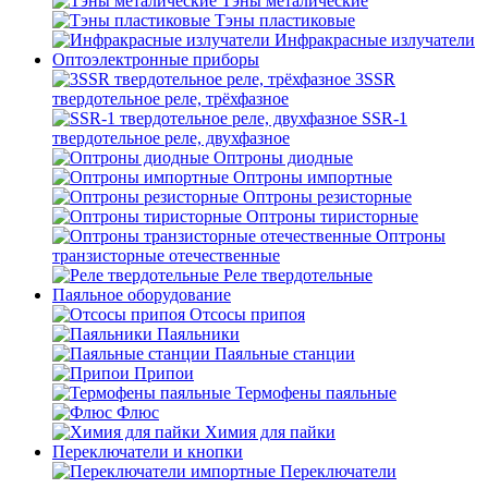
Тэны металические
Тэны пластиковые
Инфракрасные излучатели
Оптоэлектронные приборы
3SSR
твердотельное реле, трёхфазное
SSR-1
твердотельное реле, двухфазное
Оптроны диодные
Оптроны импортные
Оптроны резисторные
Оптроны тиристорные
Оптроны
транзисторные отечественные
Реле твердотельные
Паяльное оборудование
Отсосы припоя
Паяльники
Паяльные станции
Припои
Термофены паяльные
Флюс
Химия для пайки
Переключатели и кнопки
Переключатели