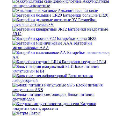
Аккумуляторы
свинцово-кислотные
Алкалиновые часовые
Батарейки большие LR20
Батарейки
дисковые литиевые 3V
Батарейки квадратные
3R12
Батарейки крона 6F22
Батарейки
мизинчиковые ААА
Батарейки пальчиковые
АА
Батарейки средние LR14
Блок питания
импульсный БПИ
Блок питания
лабораторный
Блоки питания
импульсные SKS
Блоки питания
светодиодов
Катушки
индуктивности, дроссели
Латры