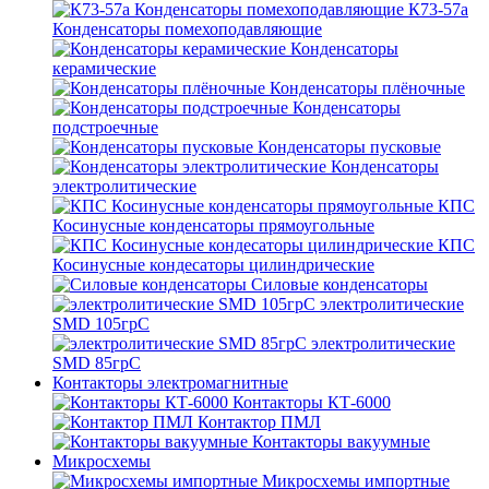
К73-57а
Конденсаторы помехоподавляющие
Конденсаторы
керамические
Конденсаторы плёночные
Конденсаторы
подстроечные
Конденсаторы пусковые
Конденсаторы
электролитические
КПС
Косинусные конденсаторы прямоугольные
КПС
Косинусные кондесаторы цилиндрические
Силовые конденсаторы
электролитические
SMD 105грС
электролитические
SMD 85грС
Контакторы электромагнитные
Контакторы КТ-6000
Контактор ПМЛ
Контакторы вакуумные
Микросхемы
Микросхемы импортные