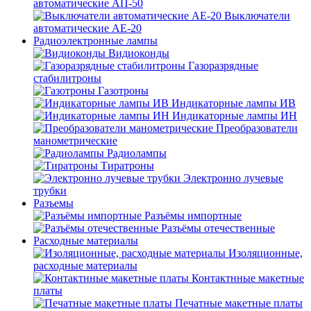
автоматические АП-50
Выключатели
автоматические АЕ-20
Радиоэлектронные лампы
Видиоконды
Газоразрядные
стабилитроны
Газотроны
Индикаторные лампы ИВ
Индикаторные лампы ИН
Преобразователи
манометрические
Радиолампы
Тиратроны
Электронно лучевые
трубки
Разъемы
Разъёмы импортные
Разъёмы отечественные
Расходные материалы
Изоляционные,
расходные материалы
Контактнные макетные
платы
Печатные макетные платы