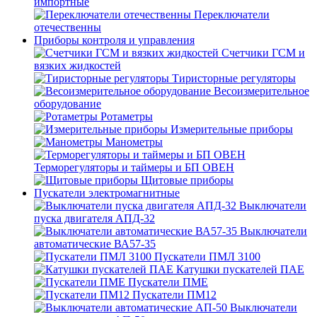
импортные
Переключатели
отечественны
Приборы контроля и управления
Счетчики ГСМ и
вязких жидкостей
Тиристорные регуляторы
Весоизмерительное
оборудование
Ротаметры
Измерительные приборы
Манометры
Терморегуляторы и таймеры и БП ОВЕН
Щитовые приборы
Пускатели электромагнитные
Выключатели
пуска двигателя АПД-32
Выключатели
автоматические ВА57-35
Пускатели ПМЛ 3100
Катушки пускателей ПАЕ
Пускатели ПМЕ
Пускатели ПМ12
Выключатели