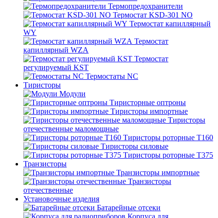
Термопредохранители
Термостат KSD-301 NO
Термостат капиллярный
WY
Термостат
капиллярный WZA
Термостат
регулируемый KST
Термостаты NC
Тиристоры
Модули
Тиристорные оптроны
Тиристоры импортные
Тиристоры
отечественные маломощные
Тиристоры роторные Т160
Тиристоры силовые
Тиристоры роторные Т375
Транзисторы
Транзисторы импортные
Транзисторы
отечественные
Установочные изделия
Батарейные отсеки
Корпуса для