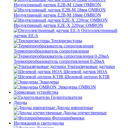
Индуктивный датчик E2B-M 12мм OMRON
Индуктивный датчик E2B-M 18мм OMRON
Индуктивный датчик E2E-X 220vac OMRON
Оптоэлектронный
датчик EE-S
Тензорезисторы
Термопреобразователь сопротивления
Термопреобразователь сопротивления 0-20мА
Ультразвуковые датчики
Щелевой датчик HOA
Щелевой оптрон KTIR
Энкодеры
Энкодеры OMRON
Тормозные устройства
Гидротолкатели
Диоды
Диоды импортные
Диоды отечественные
Фотоприёмники
Индикация и светодиоды