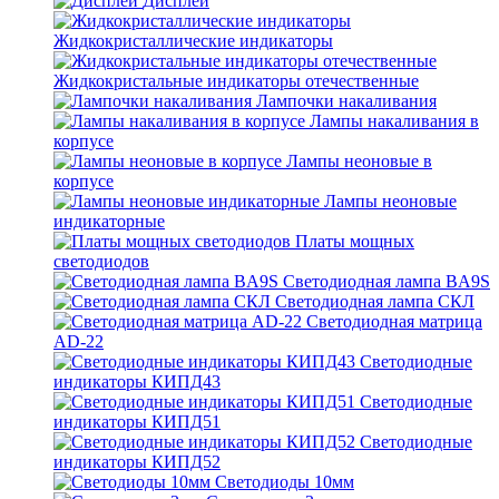
Дисплеи
Жидкокристаллические индикаторы
Жидкокристальные индикаторы отечественные
Лампочки накаливания
Лампы накаливания в
корпусе
Лампы неоновые в
корпусе
Лампы неоновые
индикаторные
Платы мощных
светодиодов
Светодиодная лампа BA9S
Светодиодная лампа СКЛ
Светодиодная матрица
AD-22
Светодиодные
индикаторы КИПД43
Светодиодные
индикаторы КИПД51
Светодиодные
индикаторы КИПД52
Светодиоды 10мм