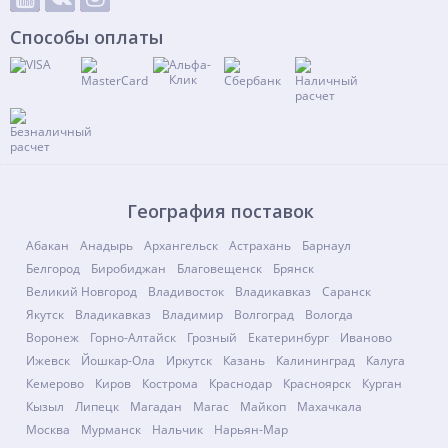
Способы оплаты
География поставок
Абакан
Анадырь
Архангельск
Астрахань
Барнаул
Белгород
Биробиджан
Благовещенск
Брянск
Великий Новгород
Владивосток
Владикавказ
Саранск
Якутск
Владикавказ
Владимир
Волгоград
Вологда
Воронеж
Горно-Алтайск
Грозный
Екатеринбург
Иваново
Ижевск
Йошкар-Ола
Иркутск
Казань
Калининград
Калуга
Кемерово
Киров
Кострома
Краснодар
Красноярск
Курган
Кызыл
Липецк
Магадан
Магас
Майкоп
Махачкала
Москва
Мурманск
Нальчик
Нарьян-Мар