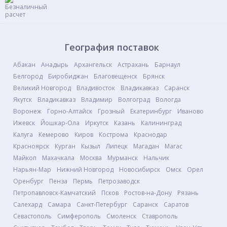
География поставок
Абакан
Анадырь
Архангельск
Астрахань
Барнаул
Белгород
Биробиджан
Благовещенск
Брянск
Великий Новгород
Владивосток
Владикавказ
Саранск
Якутск
Владикавказ
Владимир
Волгоград
Вологда
Воронеж
Горно-Алтайск
Грозный
Екатеринбург
Иваново
Ижевск
Йошкар-Ола
Иркутск
Казань
Калининград
Калуга
Кемерово
Киров
Кострома
Краснодар
Красноярск
Курган
Кызыл
Липецк
Магадан
Магас
Майкоп
Махачкала
Москва
Мурманск
Нальчик
Нарьян-Мар
Нижний Новгород
Новосибирск
Омск
Орел
Оренбург
Пенза
Пермь
Петрозаводск
Петропавловск-Камчатский
Псков
Ростов-на-Дону
Рязань
Салехард
Самара
Санкт-Петербург
Саранск
Саратов
Севастополь
Симферополь
Смоленск
Ставрополь