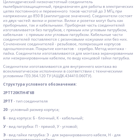
Цилиндрический низкочастотный соединитель
пылебрызгозащищенный, предназначен для работы в электрических
цепях постоянного и переменного токов частотой до 3 МГц при
напряжении до 850 В (амплитудное значение). Соединители состоят
из двух частей: вилки и розетки. Вилки и розетки могут быть как
приборными, так и кабельными. Приборная часть соединителей
изготавливается без патрубков, с прямым или угловым патрубком,
кабельная - с прямым или угловым патрубком. Кабельные части
соединителей поставляются с резиновыми кожухами или без них.
Сочленение соединителей - резьбовое, поляризация корпусов
одношпоночная. Покрытие контактов - серебро. Метод монтажа -
пайка. Соединители изготавливаются для монтажа экранированным
или неэкранированным кабелем, по виду концевой гайки патрубка.
Соединители изготавливаются для внутреннего монтажа во
всеклиматическом исполнении в соответствии с техническими
условиями ГЕ0.364.120 ТУ (АШДК.434410.060ТУ).
Структура условного обозначения:
2РТТ20КПН4Г6В
2РТТ
- тип соединителя
20
- условный размер корпуса;
Б
- вид корпуса: Б - блочный, К - кабельный;
У
- вид патрубка: П - прямой, У - угловой;
Э
- вид гайки патрубка: Э - для экранированного кабеля, Н - для
неэкранированного кабеля;