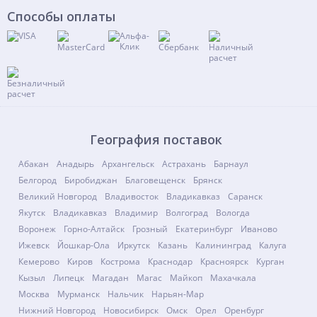
Способы оплаты
География поставок
Абакан
Анадырь
Архангельск
Астрахань
Барнаул
Белгород
Биробиджан
Благовещенск
Брянск
Великий Новгород
Владивосток
Владикавказ
Саранск
Якутск
Владикавказ
Владимир
Волгоград
Вологда
Воронеж
Горно-Алтайск
Грозный
Екатеринбург
Иваново
Ижевск
Йошкар-Ола
Иркутск
Казань
Калининград
Калуга
Кемерово
Киров
Кострома
Краснодар
Красноярск
Курган
Кызыл
Липецк
Магадан
Магас
Майкоп
Махачкала
Москва
Мурманск
Нальчик
Нарьян-Мар
Нижний Новгород
Новосибирск
Омск
Орел
Оренбург