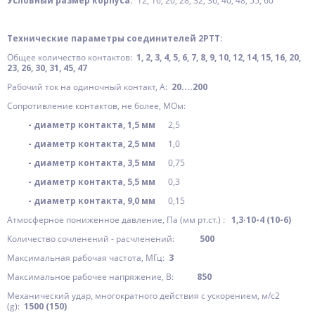
Условный размер корпуса:
12, 16, 20, 28, 32, 36, 40, 48, 55, 60
Технические параметры соединителей 2РТТ:
Общее количество контактов:
1, 2, 3, 4, 5, 6, 7, 8, 9, 10, 12, 14, 15, 16, 20,
23, 26, 30, 31, 45, 47
Рабочий ток на одиночный контакт, А:
20....200
Сопротивление контактов, не более, МОм:
- диаметр контакта, 1,5 мм
2,5
- диаметр контакта, 2,5 мм
1,0
- диаметр контакта, 3,5 мм
0,75
- диаметр контакта, 5,5 мм
0,3
- диаметр контакта, 9,0 мм
0,15
Атмосферное пониженное давление, Па (мм рт.ст.) :
1,3·10-4 (10-6)
Количество сочленений - расчленений:
500
Максимальная рабочая частота, МГц:
3
Максимальное рабочее напряжение, В:
850
Механический удар, многократного действия с ускорением, м/с2
(g):
1500 (150)