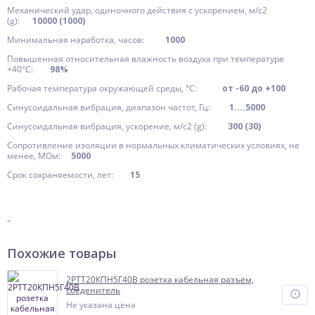
Механический удар, одиночного действия с ускорением, м/с2
(g):
10000 (1000)
Минимальная наработка, часов:
1000
Повышенная относительная влажность воздуха при температуре
+40°C:
98%
Рабочая температура окружающей среды, °C:
от -60 до +100
Синусоидальная вибрация, диапазон частот, Гц:
1....5000
Синусоидальная вибрация, ускорение, м/с2 (g):
300 (30)
Сопротивление изоляции в нормальных климатических условиях, не
менее, МОм:
5000
Срок сохраняемости, лет:
15
"
Похожие товары
2РТТ20КПН5Г40В розетка кабельная разъём,
соеденитель
Не указана цена