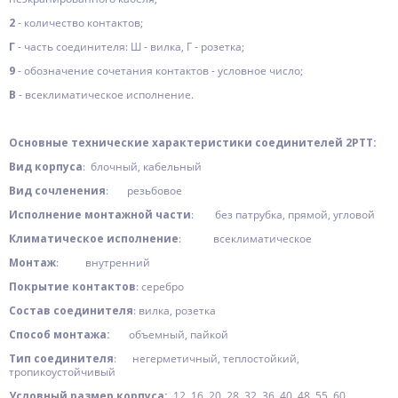
2
- количество контактов;
Г
- часть соединителя: Ш - вилка, Г - розетка;
9
- обозначение сочетания контактов - условное число;
В
- всеклиматическое исполнение.
Основные технические характеристики соединителей 2РТТ:
Вид корпуса
: блочный, кабельный
Вид сочленения
: резьбовое
Исполнение монтажной части
: без патрубка, прямой, угловой
Климатическое исполнение
: всеклиматическое
Монтаж
: внутренний
Покрытие контактов
: серебро
Состав соединителя
: вилка, розетка
Способ монтажа:
объемный, пайкой
Тип соединителя
: негерметичный, теплостойкий,
тропикоустойчивый
Условный размер корпуса:
12, 16, 20, 28, 32, 36, 40, 48, 55, 60