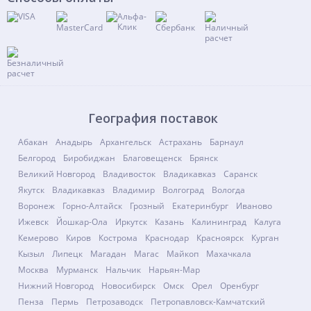
География поставок
Абакан
Анадырь
Архангельск
Астрахань
Барнаул
Белгород
Биробиджан
Благовещенск
Брянск
Великий Новгород
Владивосток
Владикавказ
Саранск
Якутск
Владикавказ
Владимир
Волгоград
Вологда
Воронеж
Горно-Алтайск
Грозный
Екатеринбург
Иваново
Ижевск
Йошкар-Ола
Иркутск
Казань
Калининград
Калуга
Кемерово
Киров
Кострома
Краснодар
Красноярск
Курган
Кызыл
Липецк
Магадан
Магас
Майкоп
Махачкала
Москва
Мурманск
Нальчик
Нарьян-Мар
Нижний Новгород
Новосибирск
Омск
Орел
Оренбург
Пенза
Пермь
Петрозаводск
Петропавловск-Камчатский