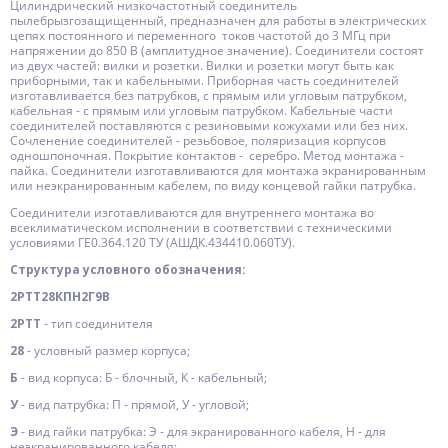
Цилиндрический низкочастотный соединитель
пылебрызгозащищенный, предназначен для работы в электрических
цепях постоянного и переменного токов частотой до 3 МГц при
напряжении до 850 В (амплитудное значение). Соединители состоят
из двух частей: вилки и розетки. Вилки и розетки могут быть как
приборными, так и кабельными. Приборная часть соединителей
изготавливается без патрубков, с прямым или угловым патрубком,
кабельная - с прямым или угловым патрубком. Кабельные части
соединителей поставляются с резиновыми кожухами или без них.
Сочленение соединителей - резьбовое, поляризация корпусов
одношпоночная. Покрытие контактов - серебро. Метод монтажа -
пайка. Соединители изготавливаются для монтажа экранированным
или неэкранированным кабелем, по виду концевой гайки патрубка.
Соединители изготавливаются для внутреннего монтажа во
всеклиматическом исполнении в соответствии с техническими
условиями ГЕ0.364.120 ТУ (АШДК.434410.060ТУ).
Структура условного обозначения:
2РТТ28КПН2Г9В
2РТТ
- тип соединителя
28
- условный размер корпуса;
Б
- вид корпуса: Б - блочный, К - кабельный;
У
- вид патрубка: П - прямой, У - угловой;
Э
- вид гайки патрубка: Э - для экранированного кабеля, Н - для
неэкранированного кабеля;