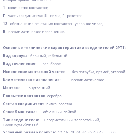
1
- количество контактов;
Г
- часть соединителя: Ш - вилка, Г - розетка;
12
- обозначение сочетания контактов - условное число;
В
- всеклиматическое исполнение.
Основные технические характеристики соединителей 2РТТ:
Вид корпуса
: блочный, кабельный
Вид сочленения
: резьбовое
Исполнение монтажной части
: без патрубка, прямой, угловой
Климатическое исполнение
: всеклиматическое
Монтаж
: внутренний
Покрытие контактов
: серебро
Состав соединителя
: вилка, розетка
Способ монтажа:
объемный, пайкой
Тип соединителя
: негерметичный, теплостойкий,
тропикоустойчивый
Условный размер корпуса:
12, 16, 20, 28, 32, 36, 40, 48, 55, 60