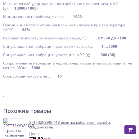
Механический удар, одиночного действия с ускорением, м/с2
(g):
10000 (1000)
Минимальная наработка, часов:
1000
Повышенная относительная влажность воздуха при температуре
+40°C:
98%
Рабочая температура окружающей среды, °C:
от -60 до +100
Синусоидальная вибрация, диапазон частот, Гц:
1....5000
Синусоидальная вибрация, ускорение, м/с2 (g):
300 (30)
Сопротивление изоляции в нормальных климатических условиях, не
менее, МОм:
5000
Срок сохраняемости, лет:
15
"
Похожие товары
2РТТ32КУЭ8Г14В розетка кабельная разъём,
соеденитель
Цена:
725.90
руб.