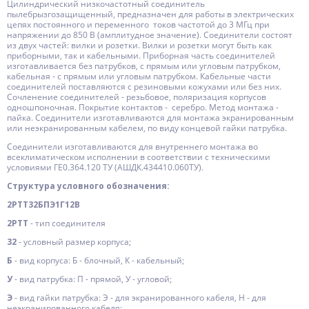
Цилиндрический низкочастотный соединитель
пылебрызгозащищенный, предназначен для работы в электрических
цепях постоянного и переменного токов частотой до 3 МГц при
напряжении до 850 В (амплитудное значение). Соединители состоят
из двух частей: вилки и розетки. Вилки и розетки могут быть как
приборными, так и кабельными. Приборная часть соединителей
изготавливается без патрубков, с прямым или угловым патрубком,
кабельная - с прямым или угловым патрубком. Кабельные части
соединителей поставляются с резиновыми кожухами или без них.
Сочленение соединителей - резьбовое, поляризация корпусов
одношпоночная. Покрытие контактов - серебро. Метод монтажа -
пайка. Соединители изготавливаются для монтажа экранированным
или неэкранированным кабелем, по виду концевой гайки патрубка.
Соединители изготавливаются для внутреннего монтажа во
всеклиматическом исполнении в соответствии с техническими
условиями ГЕ0.364.120 ТУ (АШДК.434410.060ТУ).
Структура условного обозначения:
2РТТ32БПЭ1Г12В
2РТТ
- тип соединителя
32
- условный размер корпуса;
Б
- вид корпуса: Б - блочный, К - кабельный;
У
- вид патрубка: П - прямой, У - угловой;
Э
- вид гайки патрубка: Э - для экранированного кабеля, Н - для
неэкранированного кабеля;