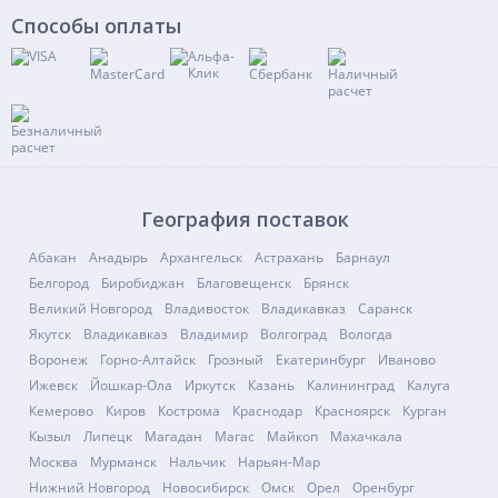
Способы оплаты
География поставок
Абакан
Анадырь
Архангельск
Астрахань
Барнаул
Белгород
Биробиджан
Благовещенск
Брянск
Великий Новгород
Владивосток
Владикавказ
Саранск
Якутск
Владикавказ
Владимир
Волгоград
Вологда
Воронеж
Горно-Алтайск
Грозный
Екатеринбург
Иваново
Ижевск
Йошкар-Ола
Иркутск
Казань
Калининград
Калуга
Кемерово
Киров
Кострома
Краснодар
Красноярск
Курган
Кызыл
Липецк
Магадан
Магас
Майкоп
Махачкала
Москва
Мурманск
Нальчик
Нарьян-Мар
Нижний Новгород
Новосибирск
Омск
Орел
Оренбург