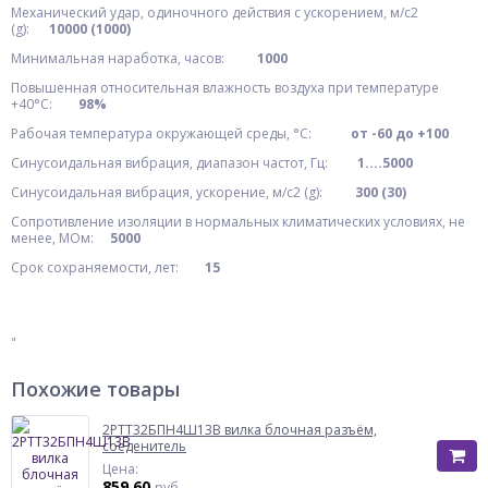
Механический удар, одиночного действия с ускорением, м/с2
(g):
10000 (1000)
Минимальная наработка, часов:
1000
Повышенная относительная влажность воздуха при температуре
+40°C:
98%
Рабочая температура окружающей среды, °C:
от -60 до +100
Синусоидальная вибрация, диапазон частот, Гц:
1....5000
Синусоидальная вибрация, ускорение, м/с2 (g):
300 (30)
Сопротивление изоляции в нормальных климатических условиях, не
менее, МОм:
5000
Срок сохраняемости, лет:
15
"
Похожие товары
2РТТ32БПН4Ш13В вилка блочная разъём,
соеденитель
Цена:
859.60
руб.