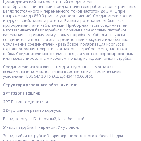
Цилиндрический низкочастотный соединитель
пылебрызгозащищенный, предназначен для работы в электрических
цепях постоянного и переменного токов частотой до 3 МГц при
напряжении до 850 В (амплитудное значение). Соединители состоят
из двух частей: вилки и розетки. Вилки и розетки могут быть как
приборными, так и кабельными. Приборная часть соединителей
изготавливается без патрубков, с прямым или угловым патрубком,
кабельная - с прямым или угловым патрубком. Кабельные части
соединителей поставляются с резиновыми кожухами или без них.
Сочленение соединителей - резьбовое, поляризация корпусов
одношпоночная. Покрытие контактов - серебро. Метод монтажа -
пайка. Соединители изготавливаются для монтажа экранированным
или неэкранированным кабелем, по виду концевой гайки патрубка.
Соединители изготавливаются для внутреннего монтажа во
всеклиматическом исполнении в соответствии с техническими
условиями ГЕ0.364.120 ТУ (АШДК.434410.060ТУ).
Структура условного обозначения:
2РТТ32БПН12Ш16В
2РТТ
- тип соединителя
32
- условный размер корпуса;
Б
- вид корпуса: Б - блочный, К - кабельный;
У
- вид патрубка: П - прямой, У - угловой;
Э
- вид гайки патрубка: Э - для экранированного кабеля, Н - для
неэкранированного кабеля;