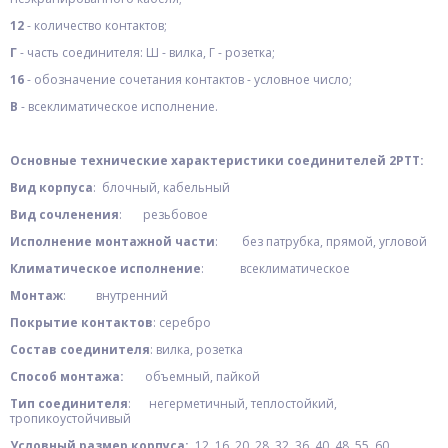
12
- количество контактов;
Г
- часть соединителя: Ш - вилка, Г - розетка;
16
- обозначение сочетания контактов - условное число;
В
- всеклиматическое исполнение.
Основные технические характеристики соединителей 2РТТ:
Вид корпуса
: блочный, кабельный
Вид сочленения
: резьбовое
Исполнение монтажной части
: без патрубка, прямой, угловой
Климатическое исполнение
: всеклиматическое
Монтаж
: внутренний
Покрытие контактов
: серебро
Состав соединителя
: вилка, розетка
Способ монтажа:
объемный, пайкой
Тип соединителя
: негерметичный, теплостойкий,
тропикоустойчивый
Условный размер корпуса:
12, 16, 20, 28, 32, 36, 40, 48, 55, 60