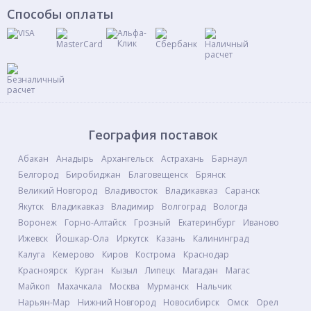
Способы оплаты
География поставок
Абакан
Анадырь
Архангельск
Астрахань
Барнаул
Белгород
Биробиджан
Благовещенск
Брянск
Великий Новгород
Владивосток
Владикавказ
Саранск
Якутск
Владикавказ
Владимир
Волгоград
Вологда
Воронеж
Горно-Алтайск
Грозный
Екатеринбург
Иваново
Ижевск
Йошкар-Ола
Иркутск
Казань
Калининград
Калуга
Кемерово
Киров
Кострома
Краснодар
Красноярск
Курган
Кызыл
Липецк
Магадан
Магас
Майкоп
Махачкала
Москва
Мурманск
Нальчик
Нарьян-Мар
Нижний Новгород
Новосибирск
Омск
Орел