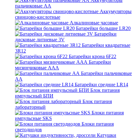
Аккумуляторы
пальчиковые АА
Аккумуляторы
свинцово-кислотные
Алкалиновые часовые
Батарейки большие LR20
Батарейки
дисковые литиевые 3V
Батарейки квадратные
3R12
Батарейки крона 6F22
Батарейки
мизинчиковые ААА
Батарейки пальчиковые
АА
Батарейки средние LR14
Блок питания
импульсный БПИ
Блок питания
лабораторный
Блоки питания
импульсные SKS
Блоки питания
светодиодов
Катушки