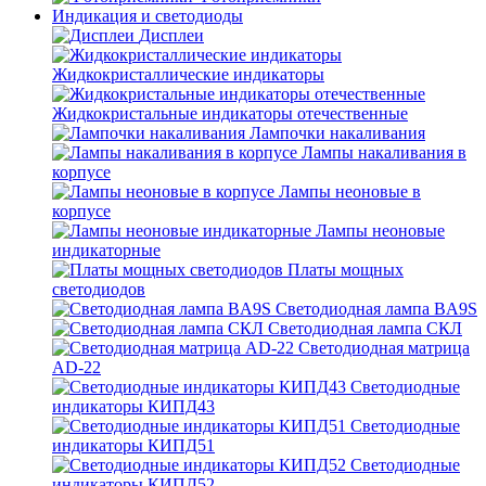
Индикация и светодиоды
Дисплеи
Жидкокристаллические индикаторы
Жидкокристальные индикаторы отечественные
Лампочки накаливания
Лампы накаливания в
корпусе
Лампы неоновые в
корпусе
Лампы неоновые
индикаторные
Платы мощных
светодиодов
Светодиодная лампа BA9S
Светодиодная лампа СКЛ
Светодиодная матрица
AD-22
Светодиодные
индикаторы КИПД43
Светодиодные
индикаторы КИПД51
Светодиодные
индикаторы КИПД52