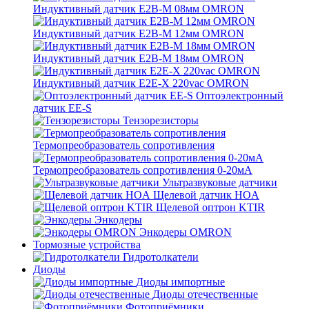
Индуктивный датчик E2B-M 08мм OMRON
Индуктивный датчик E2B-M 12мм OMRON
Индуктивный датчик E2B-M 18мм OMRON
Индуктивный датчик E2E-X 220vac OMRON
Оптоэлектронный
датчик EE-S
Тензорезисторы
Термопреобразователь сопротивления
Термопреобразователь сопротивления 0-20мА
Ультразвуковые датчики
Щелевой датчик HOA
Щелевой оптрон KTIR
Энкодеры
Энкодеры OMRON
Тормозные устройства
Гидротолкатели
Диоды
Диоды импортные
Диоды отечественные
Фотоприёмники