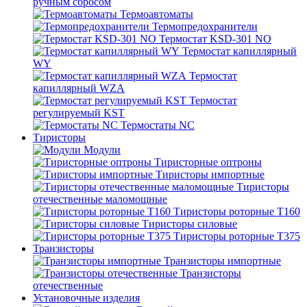
ручным сбросом
Термоавтоматы
Термопредохранители
Термостат KSD-301 NO
Термостат капиллярный
WY
Термостат
капиллярный WZA
Термостат
регулируемый KST
Термостаты NC
Тиристоры
Модули
Тиристорные оптроны
Тиристоры импортные
Тиристоры
отечественные маломощные
Тиристоры роторные Т160
Тиристоры силовые
Тиристоры роторные Т375
Транзисторы
Транзисторы импортные
Транзисторы
отечественные
Установочные изделия