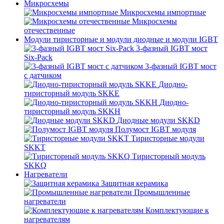
Микросхемы
Микросхемы импортные
Микросхемы
отечественные
Модули тиристорные и модули диодные и модули IGBT
3-фазный IGBT мост
Six-Pack
3-фазный IGBT мост
с датчиком
Диодно-
тиристорный модуль SKKE
Диодно-
тиристорный модуль SKKH
Диодные модули SKKD
Полумост IGBT модуля
Тиристорные модули
SKKT
Тиристорный модуль
SKKQ
Нагреватели
Защитная керамика
Промышленные
нагреватели
Комплектующие к
нагревателям