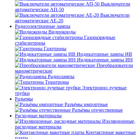
Выключатели
автоматические АП-50
Выключатели
автоматические АЕ-20
Радиоэлектронные лампы
Видиоконды
Газоразрядные
стабилитроны
Газотроны
Индикаторные лампы ИВ
Индикаторные лампы ИН
Преобразователи
манометрические
Радиолампы
Тиратроны
Электронно лучевые
трубки
Разъемы
Разъёмы импортные
Разъёмы отечественные
Расходные материалы
Изоляционные,
расходные материалы
Контактнные макетные
платы