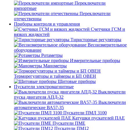
Переключатели
импортные
Переключатели
отечественны
Приборы контроля и управления
Счетчики ГСМ и
вязких жидкостей
Тиристорные регуляторы
Весоизмерительное
оборудование
Ротаметры
Измерительные приборы
Манометры
Терморегуляторы и таймеры и БП ОВЕН
Щитовые приборы
Пускатели электромагнитные
Выключатели
пуска двигателя АПД-32
Выключатели
автоматические ВА57-35
Пускатели ПМЛ 3100
Катушки пускателей ПАЕ
Пускатели ПМЕ
Пускатели ПМ12