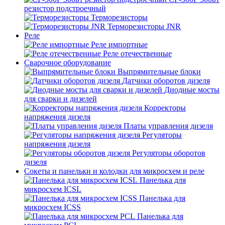
резистор подстроечный
Терморезисторы
Терморезисторы JNR
Реле
Реле импортные
Реле отечественные
Сварочное оборудование
Выпрямительные блоки
Датчики оборотов дизеля
Диодные мосты
для сварки и дизелей
Корректоры
напряжения дизеля
Платы управления дизеля
Регуляторы
напряжения дизеля
Регуляторы оборотов
дизеля
Сокеты и панельки и колодки для микросхем и реле
Панелька для
микросхем ICSL
Панелька для
микросхем ICSS
Панелька для