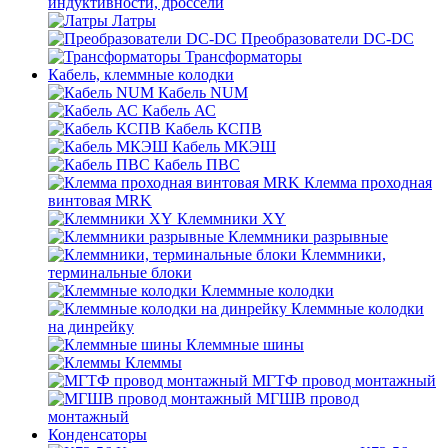
индуктивности, дроссели
Латры
Преобразователи DC-DC
Трансформаторы
Кабель, клеммные колодки
Кабель NUM
Кабель АС
Кабель КСПВ
Кабель МКЭШ
Кабель ПВС
Клемма проходная
винтовая MRK
Клеммники XY
Клеммники разрывные
Клеммники,
терминальные блоки
Клеммные колодки
Клеммные колодки
на динрейку
Клеммные шины
Клеммы
МГТФ провод монтажный
МГШВ провод
монтажный
Конденсаторы