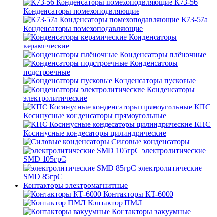
К73-56
Конденсаторы помехоподвляющие
К73-57а
Конденсаторы помехоподавляющие
Конденсаторы
керамические
Конденсаторы плёночные
Конденсаторы
подстроечные
Конденсаторы пусковые
Конденсаторы
электролитические
КПС
Косинусные конденсаторы прямоугольные
КПС
Косинусные кондесаторы цилиндрические
Силовые конденсаторы
электролитические
SMD 105грС
электролитические
SMD 85грС
Контакторы электромагнитные
Контакторы КТ-6000
Контактор ПМЛ
Контакторы вакуумные