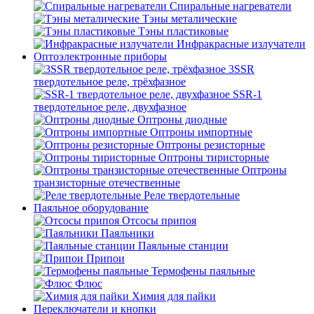
Спиральные нагреватели
Тэны металические
Тэны пластиковые
Инфракрасные излучатели
Оптоэлектронные приборы
3SSR
твердотельное реле, трёхфазное
SSR-1
твердотельное реле, двухфазное
Оптроны диодные
Оптроны импортные
Оптроны резисторные
Оптроны тиристорные
Оптроны
транзисторные отечественные
Реле твердотельные
Паяльное оборудование
Отсосы припоя
Паяльники
Паяльные станции
Припои
Термофены паяльные
Флюс
Химия для пайки
Переключатели и кнопки