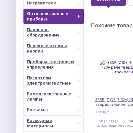
Нагреватели
Оптоэлектронные
приборы
Похожие това
Паяльное
оборудование
Переключатели и
кнопки
Приборы контроля и
управления
Пускатели
электромагнитные
Радиоэлектронные
лампы
3SSR (Z )D3 (3-32v) 
твердотельное тр
Разъемы
Артикул: -
Расходные
3SSR (Z )D3 (3-32v) 2
материалы
твердотельное трёх