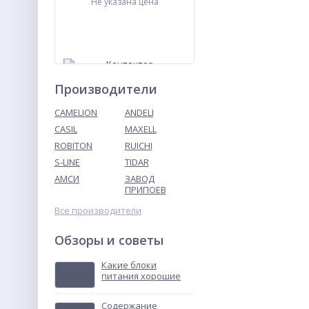
Не указана цена
Производители
CAMELION
ANDELI
CASIL
MAXELL
ROBITON
RUICHI
Контактор
ПМЛ-4160ДМ-80А-220АС-
S-LINE
TIDAR
УХЛ4-Б
АМСИ
ЗАВОД
Не указана цена
ПРИПОЕВ
Все производители
Обзоры и советы
Какие блоки
питания хорошие
Содержание