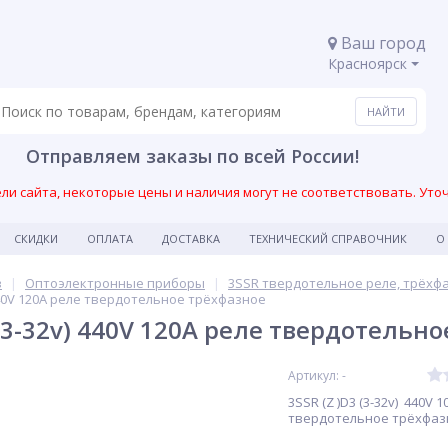
Ваш город
Красноярск
Отправляем заказы по всей России!
и сайта, некоторые цены и наличия могут не соответствовать. Уто
СКИДКИ
ОПЛАТА
ДОСТАВКА
ТЕХНИЧЕСКИЙ СПРАВОЧНИК
О
в
Оптоэлектронные приборы
3SSR твердотельное реле, трёхф
 440V 120А реле твердотельное трёхфазное
 (3-32v) 440V 120А реле твердотельн
Артикул: -
3SSR (Z )D3 (3-32v) 440V 
твердотельное трёхфаз