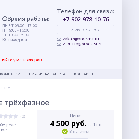
Телефон для связи:
Время работы:
+7-902-978-10-76
ПН-ЧТ 09:00 - 17:00
ЗАДАТЬ ВОПРОС
ПТ 9:00 - 16:00
СБ 10:00-15:00
zakaz@proektsr.ru
ВС выходной
2130116@proektsr.ru
чняйте у менеджеров.
 КОМПАНИИ
ПУБЛИЧНАЯ ОФЕРТА
КОНТАКТЫ
азное
ое трёхфазное
Цена:
(0)
4 500 руб.
100А реле
за 1 шт
ное
В наличии