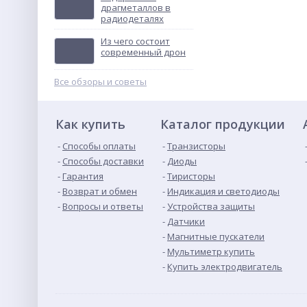
драгметаллов в
радиодеталях
ВА57Ф35 200 А
выключатель
Из чего состоит
автоматический
Не указана цена
современный дрон
Все обзоры и советы
Как купить
Каталог продукции
Способы оплаты
Транзисторы
Способы доставки
Диоды
Гарантия
Тиристоры
Возврат и обмен
Индикация и светодиоды
Вопросы и ответы
Устройства защиты
Датчики
Магнитные пускатели
Мультиметр купить
Купить электродвигатель