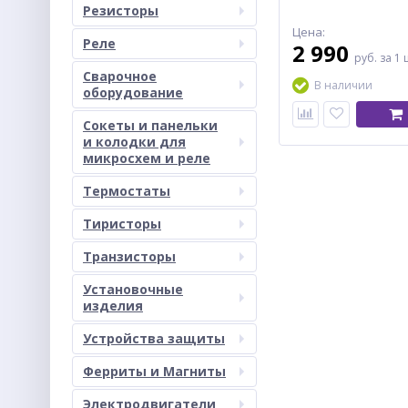
Резисторы
Цена:
Реле
2 990
руб.
за 1 
Сварочное
В наличии
оборудование
Сокеты и панельки
и колодки для
микросхем и реле
Термостаты
Тиристоры
Транзисторы
Установочные
изделия
Устройства защиты
Ферриты и Магниты
Электродвигатели