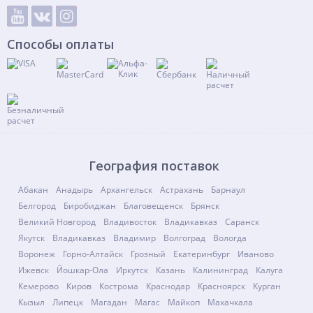
Способы оплаты
География поставок
Абакан
Анадырь
Архангельск
Астрахань
Барнаул
Белгород
Биробиджан
Благовещенск
Брянск
Великий Новгород
Владивосток
Владикавказ
Саранск
Якутск
Владикавказ
Владимир
Волгоград
Вологда
Воронеж
Горно-Алтайск
Грозный
Екатеринбург
Иваново
Ижевск
Йошкар-Ола
Иркутск
Казань
Калининград
Калуга
Кемерово
Киров
Кострома
Краснодар
Красноярск
Курган
Кызыл
Липецк
Магадан
Магас
Майкоп
Махачкала