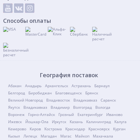
Способы оплаты
География поставок
Абакан
Анадырь
Архангельск
Астрахань
Барнаул
Белгород
Биробиджан
Благовещенск
Брянск
Великий Новгород
Владивосток
Владикавказ
Саранск
Якутск
Владикавказ
Владимир
Волгоград
Вологда
Воронеж
Горно-Алтайск
Грозный
Екатеринбург
Иваново
Ижевск
Йошкар-Ола
Иркутск
Казань
Калининград
Калуга
Кемерово
Киров
Кострома
Краснодар
Красноярск
Курган
Кызыл
Липецк
Магадан
Магас
Майкоп
Махачкала