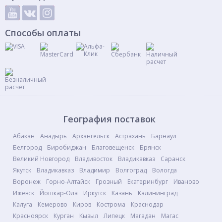
Способы оплаты
География поставок
Абакан
Анадырь
Архангельск
Астрахань
Барнаул
Белгород
Биробиджан
Благовещенск
Брянск
Великий Новгород
Владивосток
Владикавказ
Саранск
Якутск
Владикавказ
Владимир
Волгоград
Вологда
Воронеж
Горно-Алтайск
Грозный
Екатеринбург
Иваново
Ижевск
Йошкар-Ола
Иркутск
Казань
Калининград
Калуга
Кемерово
Киров
Кострома
Краснодар
Красноярск
Курган
Кызыл
Липецк
Магадан
Магас