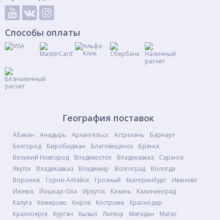
Способы оплаты
География поставок
Абакан
Анадырь
Архангельск
Астрахань
Барнаул
Белгород
Биробиджан
Благовещенск
Брянск
Великий Новгород
Владивосток
Владикавказ
Саранск
Якутск
Владикавказ
Владимир
Волгоград
Вологда
Воронеж
Горно-Алтайск
Грозный
Екатеринбург
Иваново
Ижевск
Йошкар-Ола
Иркутск
Казань
Калининград
Калуга
Кемерово
Киров
Кострома
Краснодар
Красноярск
Курган
Кызыл
Липецк
Магадан
Магас