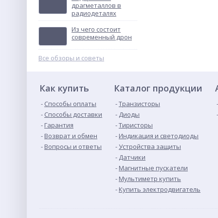
драгметаллов в
радиодеталях
Контактор
ПМЛ-4160ДМ-80А-220АС-
Из чего состоит
УХЛ4-Б
Не указана цена
современный дрон
Все обзоры и советы
Как купить
Каталог продукции
Способы оплаты
Транзисторы
Способы доставки
Диоды
Гарантия
Тиристоры
Возврат и обмен
Индикация и светодиоды
Вопросы и ответы
Устройства защиты
Датчики
Магнитные пускатели
Мультиметр купить
Купить электродвигатель