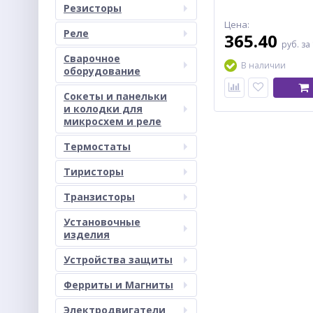
Резисторы
Цена:
Реле
365.40
руб.
за
Сварочное
В наличии
оборудование
Сокеты и панельки
и колодки для
микросхем и реле
Термостаты
Тиристоры
Транзисторы
Установочные
изделия
Устройства защиты
Ферриты и Магниты
Электродвигатели