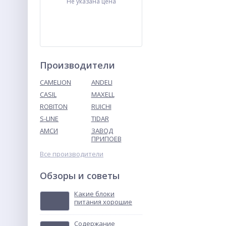
Не указана цена
Производители
CAMELION
ANDELI
CASIL
MAXELL
ROBITON
RUICHI
ТВУ-12В тональное
вызывное устройство
S-LINE
TIDAR
АМСИ
ЗАВОД
Не указана цена
ПРИПОЕВ
Все производители
Обзоры и советы
Какие блоки
питания хорошие
Содержание