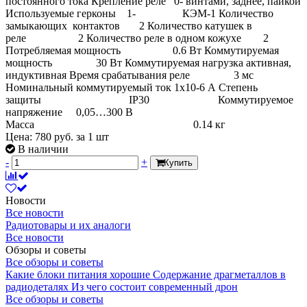
постоянного тока Крепление реле 0- винтами, заднее, пайкой
Используемые герконы 1- КЭМ-1 Количество
замыкающих контактов 2 Количество катушек в
реле 2 Количество реле в одном кожухе 2
Потребляемая мощность 0.6 Вт Коммутируемая
мощность 30 Вт Коммутируемая нагрузка активная,
индуктивная Время срабатывания реле 3 мс
Номинальный коммутируемый ток 1х10-6 А Степень
защиты IP30 Коммутируемое
напряжение 0,05…300 В
Масса 0.14 кг
Цена:
780
руб.
за 1 шт
В наличии
-
+
Купить
Новости
Все новости
Радиотовары и их аналоги
Все новости
Обзоры и советы
Все обзоры и советы
Какие блоки питания хорошие
Содержание драгметаллов в
радиодеталях
Из чего состоит современный дрон
Все обзоры и советы