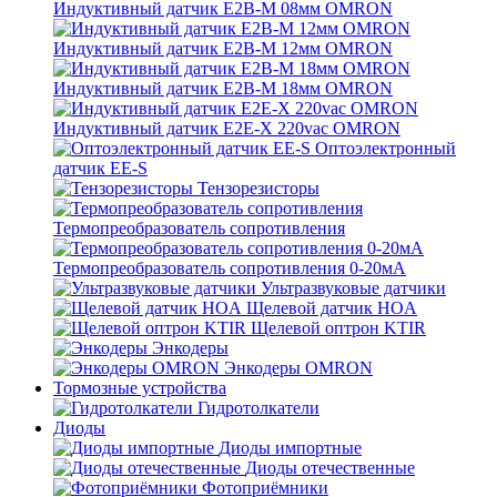
Индуктивный датчик E2B-M 08мм OMRON
Индуктивный датчик E2B-M 12мм OMRON
Индуктивный датчик E2B-M 18мм OMRON
Индуктивный датчик E2E-X 220vac OMRON
Оптоэлектронный
датчик EE-S
Тензорезисторы
Термопреобразователь сопротивления
Термопреобразователь сопротивления 0-20мА
Ультразвуковые датчики
Щелевой датчик HOA
Щелевой оптрон KTIR
Энкодеры
Энкодеры OMRON
Тормозные устройства
Гидротолкатели
Диоды
Диоды импортные
Диоды отечественные
Фотоприёмники