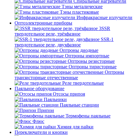
Спиральные нагреватели
Тэны металические
Тэны пластиковые
Инфракрасные излучатели
Оптоэлектронные приборы
3SSR
твердотельное реле, трёхфазное
SSR-1
твердотельное реле, двухфазное
Оптроны диодные
Оптроны импортные
Оптроны резисторные
Оптроны тиристорные
Оптроны
транзисторные отечественные
Реле твердотельные
Паяльное оборудование
Отсосы припоя
Паяльники
Паяльные станции
Припои
Термофены паяльные
Флюс
Химия для пайки
Переключатели и кнопки