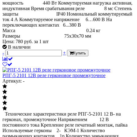
мощность 440 Вт Коммутируемая нагрузка активная,
индуктивная Время срабатывания реле 8 мс Степень
защиты IP40 Номинальный коммутируемый
ток 4 А Коммутируемое напряжение 6…600 В На
переключающих контактах 6...380 В
Масса 0.24 кг
Размеры 75х30х70 мм
Цена:
780
руб.
за 1 шт
В наличии
-
+
Купить
РПГ-5 2101 12В реле герконовое промежуточное
Артикул: -
Технические характеристики реле РПГ-5-2101 12 В- на
герконах, промежуточное Напряжением 12 В
постоянного тока Крепление реле печатный монтаж, пайка
Используемые герконы 2- КЭМ-1 Количество
размыкающих контактов 1р Количество замыкающих