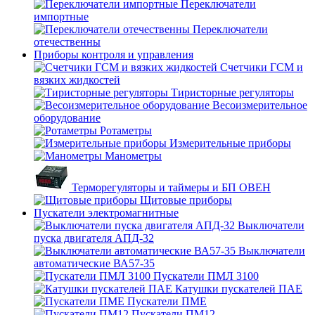
Переключатели
импортные
Переключатели
отечественны
Приборы контроля и управления
Счетчики ГСМ и
вязких жидкостей
Тиристорные регуляторы
Весоизмерительное
оборудование
Ротаметры
Измерительные приборы
Манометры
Терморегуляторы и таймеры и БП ОВЕН
Щитовые приборы
Пускатели электромагнитные
Выключатели
пуска двигателя АПД-32
Выключатели
автоматические ВА57-35
Пускатели ПМЛ 3100
Катушки пускателей ПАЕ
Пускатели ПМЕ
Пускатели ПМ12