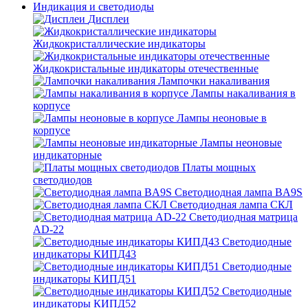
Индикация и светодиоды
Дисплеи
Жидкокристаллические индикаторы
Жидкокристальные индикаторы отечественные
Лампочки накаливания
Лампы накаливания в
корпусе
Лампы неоновые в
корпусе
Лампы неоновые
индикаторные
Платы мощных
светодиодов
Светодиодная лампа BA9S
Светодиодная лампа СКЛ
Светодиодная матрица
AD-22
Светодиодные
индикаторы КИПД43
Светодиодные
индикаторы КИПД51
Светодиодные
индикаторы КИПД52