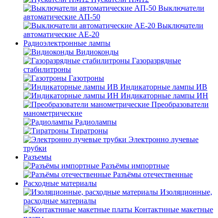
Выключатели
автоматические АП-50
Выключатели
автоматические АЕ-20
Радиоэлектронные лампы
Видиоконды
Газоразрядные
стабилитроны
Газотроны
Индикаторные лампы ИВ
Индикаторные лампы ИН
Преобразователи
манометрические
Радиолампы
Тиратроны
Электронно лучевые
трубки
Разъемы
Разъёмы импортные
Разъёмы отечественные
Расходные материалы
Изоляционные,
расходные материалы
Контактнные макетные