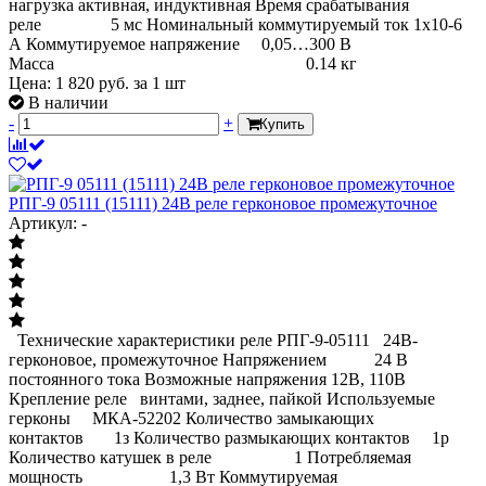
нагрузка активная, индуктивная Время срабатывания
реле 5 мс Номинальный коммутируемый ток 1х10-6
А Коммутируемое напряжение 0,05…300 В
Масса 0.14 кг
Цена:
1 820
руб.
за 1 шт
В наличии
-
+
Купить
РПГ-9 05111 (15111) 24В реле герконовое промежуточное
Артикул: -
Технические характеристики реле РПГ-9-05111 24В-
герконовое, промежуточное Напряжением 24 В
постоянного тока Возможные напряжения 12В, 110В
Крепление реле винтами, заднее, пайкой Используемые
герконы МКА-52202 Количество замыкающих
контактов 1з Количество размыкающих контактов 1р
Количество катушек в реле 1 Потребляемая
мощность 1,3 Вт Коммутируемая