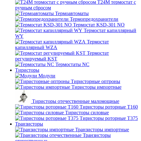
T24M термостат с
ручным сбросом
Термоавтоматы
Термопредохранители
Термостат KSD-301 NO
Термостат капиллярный
WY
Термостат
капиллярный WZA
Термостат
регулируемый KST
Термостаты NC
Тиристоры
Модули
Тиристорные оптроны
Тиристоры импортные
Тиристоры отечественные маломощные
Тиристоры роторные Т160
Тиристоры силовые
Тиристоры роторные Т375
Транзисторы
Транзисторы импортные
Транзисторы
отечественные