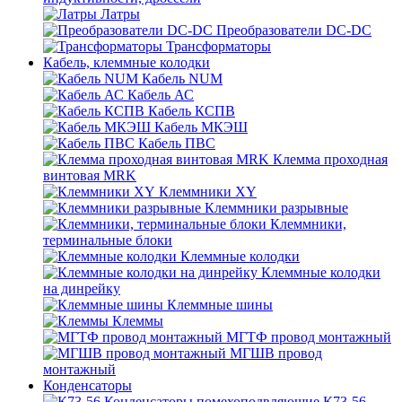
Латры
Преобразователи DC-DC
Трансформаторы
Кабель, клеммные колодки
Кабель NUM
Кабель АС
Кабель КСПВ
Кабель МКЭШ
Кабель ПВС
Клемма проходная
винтовая MRK
Клеммники XY
Клеммники разрывные
Клеммники,
терминальные блоки
Клеммные колодки
Клеммные колодки
на динрейку
Клеммные шины
Клеммы
МГТФ провод монтажный
МГШВ провод
монтажный
Конденсаторы
К73-56