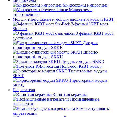
Микросхемы
Микросхемы импортные
Микросхемы
отечественные
Модули тиристорные и модули диодные и модули IGBT
3-фазный IGBT мост
Six-Pack
3-фазный IGBT мост
с датчиком
Диодно-
тиристорный модуль SKKE
Диодно-
тиристорный модуль SKKH
Диодные модули SKKD
Полумост IGBT модуля
Тиристорные модули
SKKT
Тиристорный модуль
SKKQ
Нагреватели
Защитная керамика
Промышленные
нагреватели
Комплектующие к
нагревателям