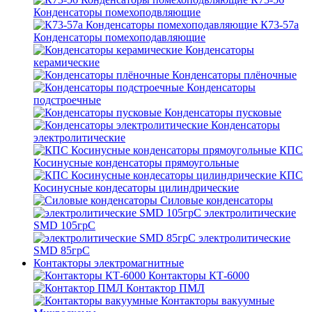
Конденсаторы помехоподвляющие
К73-57а
Конденсаторы помехоподавляющие
Конденсаторы
керамические
Конденсаторы плёночные
Конденсаторы
подстроечные
Конденсаторы пусковые
Конденсаторы
электролитические
КПС
Косинусные конденсаторы прямоугольные
КПС
Косинусные кондесаторы цилиндрические
Силовые конденсаторы
электролитические
SMD 105грС
электролитические
SMD 85грС
Контакторы электромагнитные
Контакторы КТ-6000
Контактор ПМЛ
Контакторы вакуумные