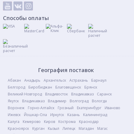
Способы оплаты
География поставок
Абакан
Анадырь
Архангельск
Астрахань
Барнаул
Белгород
Биробиджан
Благовещенск
Брянск
Великий Новгород
Владивосток
Владикавказ
Саранск
Якутск
Владикавказ
Владимир
Волгоград
Вологда
Воронеж
Горно-Алтайск
Грозный
Екатеринбург
Иваново
Ижевск
Йошкар-Ола
Иркутск
Казань
Калининград
Калуга
Кемерово
Киров
Кострома
Краснодар
Красноярск
Курган
Кызыл
Липецк
Магадан
Магас