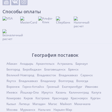
Способы оплаты
География поставок
Абакан
Анадырь
Архангельск
Астрахань
Барнаул
Белгород
Биробиджан
Благовещенск
Брянск
Великий Новгород
Владивосток
Владикавказ
Саранск
Якутск
Владикавказ
Владимир
Волгоград
Вологда
Воронеж
Горно-Алтайск
Грозный
Екатеринбург
Иваново
Ижевск
Йошкар-Ола
Иркутск
Казань
Калининград
Калуга
Кемерово
Киров
Кострома
Краснодар
Красноярск
Курган
Кызыл
Липецк
Магадан
Магас
Майкоп
Махачкала
Москва
Мурманск
Нальчик
Нарьян-Мар