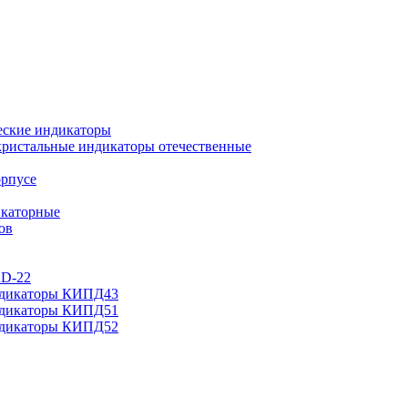
еские индикаторы
ристальные индикаторы отечественные
орпусе
каторные
ов
AD-22
ндикаторы КИПД43
ндикаторы КИПД51
ндикаторы КИПД52