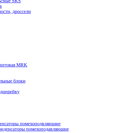
ьсные SKS
в
ости, дроссели
винтовая MRK
льные блоки
 динрейку
денсаторы помехоподвляющие
онденсаторы помехоподавляющие