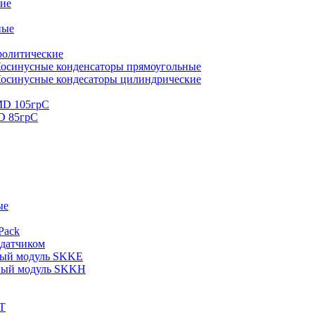
кие
ные
ролитические
осинусные конденсаторы прямоугольные
осинусные кондесаторы цилиндрические
MD 105грС
D 85грС
ые
Pack
 датчиком
ный модуль SKKE
ный модуль SKKH
T