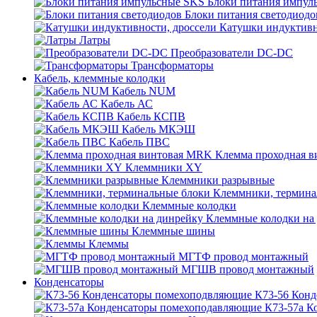
Блоки питания импул
Блоки питания светодиодо
Катушки индуктивн
Латры
Преобразователи DC-DC
Трансформаторы
Кабель, клеммные колодки
Кабель NUM
Кабель АС
Кабель КСПВ
Кабель МКЭШ
Кабель ПВС
Клемма проходная 
Клеммники XY
Клеммники разрывные
Клеммники, термина
Клеммные колодки
Клеммные колодки на
Клеммные шины
Клеммы
МГТФ провод монтажный
МГШВ провод монтажный
Конденсаторы
К73-56 Кон
К73-57а К