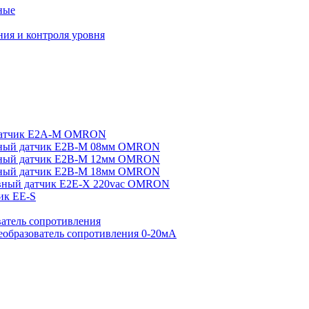
ные
ия и контроля уровня
датчик E2A-M OMRON
ный датчик E2B-M 08мм OMRON
ный датчик E2B-M 12мм OMRON
ный датчик E2B-M 18мм OMRON
вный датчик E2E-X 220vac OMRON
ик EE-S
атель сопротивления
еобразователь сопротивления 0-20мА