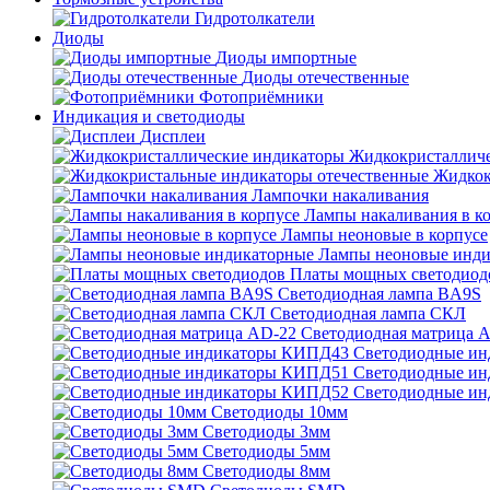
Гидротолкатели
Диоды
Диоды импортные
Диоды отечественные
Фотоприёмники
Индикация и светодиоды
Дисплеи
Жидкокристаллич
Жидкок
Лампочки накаливания
Лампы накаливания в к
Лампы неоновые в корпусе
Лампы неоновые инди
Платы мощных светодиод
Светодиодная лампа BA9S
Светодиодная лампа СКЛ
Светодиодная матрица 
Светодиодные и
Светодиодные и
Светодиодные и
Светодиоды 10мм
Светодиоды 3мм
Светодиоды 5мм
Светодиоды 8мм