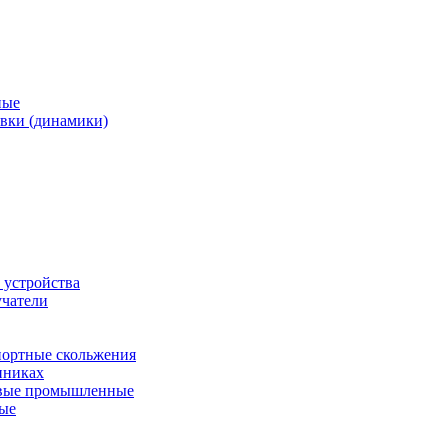
ные
вки (динамики)
 устройства
учатели
ортные скольжения
пниках
евые промышленные
ные