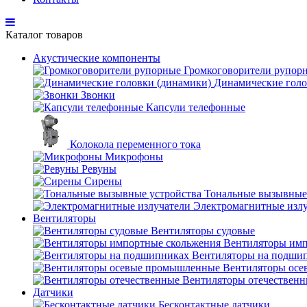
Каталог товаров
Акустические компоненты
Громкоговорители рупор
Динамические голо
Звонки
Капсули телефонные
Колокола переменного тока
Микрофоны
Ревуны
Сирены
Тональные вызывные
Электромагнитные изл
Вентиляторы
Вентиляторы судовые
Вентиляторы имп
Вентиляторы на подши
Вентиляторы ос
Вентиляторы отечествен
Датчики
Бесконтактные датчики