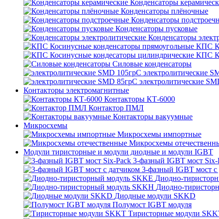
Конденсаторы керамичес
Конденсаторы плёночные
Конденсаторы подстроеч
Конденсаторы пусковые
Конденсаторы элект
КПС К
КПС К
Силовые конденсаторы
электролитические S
электролитические SM
Контакторы электромагнитные
Контакторы КТ-6000
Контактор ПМЛ
Контакторы вакуумные
Микросхемы
Микросхемы импортные
Микросхемы отечественн
Модули тиристорные и модули диодные и модули IGBT
3-фазный IGBT мост Six-
3-фазный IGBT мост с
Диодно-тиристор
Диодно-тиристор
Диодные модули SKKD
Полумост IGBT модуля
Тиристорные модули SKK