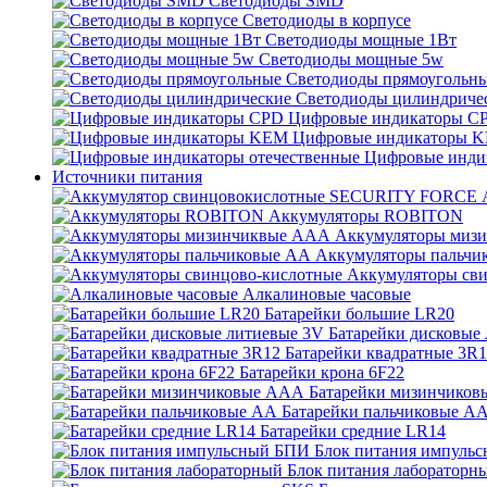
Светодиоды SMD
Светодиоды в корпусе
Светодиоды мощные 1Вт
Светодиоды мощные 5w
Светодиоды прямоугольн
Светодиоды цилиндриче
Цифровые индикаторы C
Цифровые индикаторы 
Цифровые инди
Источники питания
Аккумуляторы ROBITON
Аккумуляторы миз
Аккумуляторы пальчи
Аккумуляторы св
Алкалиновые часовые
Батарейки большие LR20
Батарейки дисковые
Батарейки квадратные 3R
Батарейки крона 6F22
Батарейки мизинчико
Батарейки пальчиковые А
Батарейки средние LR14
Блок питания импуль
Блок питания лабораторн