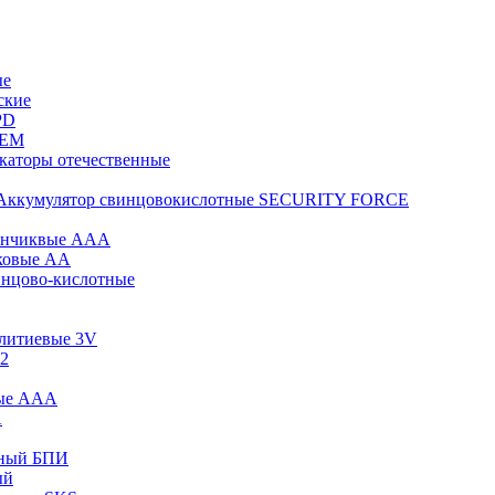
ые
ские
PD
KEM
каторы отечественные
Аккумулятор свинцовокислотные SECURITY FORCE
инчиквые ААА
ковые АА
инцово-кислотные
 литиевые 3V
12
вые ААА
А
сный БПИ
ый