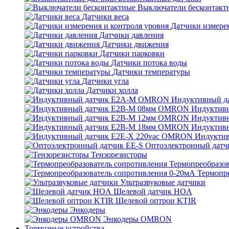
Выключатели бесконтакт
Датчики веса
Датчики измерен
Датчики давления
Датчики движения
Датчики парковки
Датчики потока воды
Датчики температуры
Датчики угла
Датчики холла
Индуктивный 
Индуктив
Индуктив
Индуктив
Индукти
Оптоэлектронный датч
Тензорезисторы
Термопреобразов
Термопр
Ультразвуковые датчики
Щелевой датчик HOA
Щелевой оптрон KTIR
Энкодеры
Энкодеры OMRON
Тормозные устройства