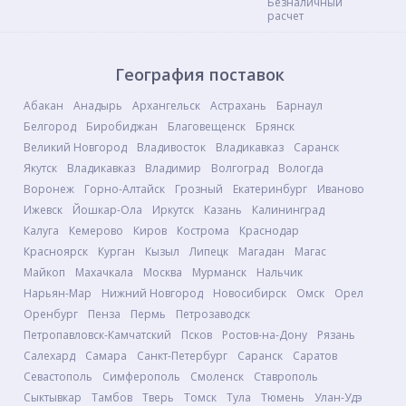
География поставок
Абакан
Анадырь
Архангельск
Астрахань
Барнаул
Белгород
Биробиджан
Благовещенск
Брянск
Великий Новгород
Владивосток
Владикавказ
Саранск
Якутск
Владикавказ
Владимир
Волгоград
Вологда
Воронеж
Горно-Алтайск
Грозный
Екатеринбург
Иваново
Ижевск
Йошкар-Ола
Иркутск
Казань
Калининград
Калуга
Кемерово
Киров
Кострома
Краснодар
Красноярск
Курган
Кызыл
Липецк
Магадан
Магас
Майкоп
Махачкала
Москва
Мурманск
Нальчик
Нарьян-Мар
Нижний Новгород
Новосибирск
Омск
Орел
Оренбург
Пенза
Пермь
Петрозаводск
Петропавловск-Камчатский
Псков
Ростов-на-Дону
Рязань
Салехард
Самара
Санкт-Петербург
Саранск
Саратов
Севастополь
Симферополь
Смоленск
Ставрополь
Сыктывкар
Тамбов
Тверь
Томск
Тула
Тюмень
Улан-Удэ