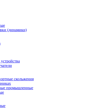
ные
вки (динамики)
а
 устройства
учатели
ортные скольжения
пниках
евые промышленные
ные
ные