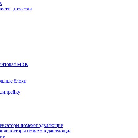
в
ости, дроссели
винтовая MRK
льные блоки
 динрейку
денсаторы помехоподвляющие
онденсаторы помехоподавляющие
кие