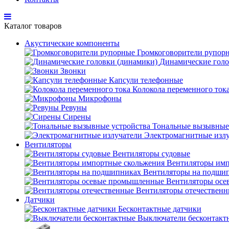
Каталог товаров
Акустические компоненты
Громкоговорители рупор
Динамические голо
Звонки
Капсули телефонные
Колокола переменного ток
Микрофоны
Ревуны
Сирены
Тональные вызывные
Электромагнитные изл
Вентиляторы
Вентиляторы судовые
Вентиляторы имп
Вентиляторы на подши
Вентиляторы ос
Вентиляторы отечествен
Датчики
Бесконтактные датчики
Выключатели бесконтакт