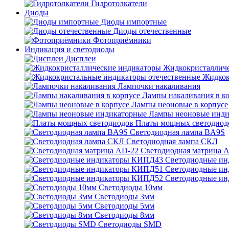
Гидротолкатели
Диоды
Диоды импортные
Диоды отечественные
Фотоприёмники
Индикация и светодиоды
Дисплеи
Жидкокристаллич
Жидкок
Лампочки накаливания
Лампы накаливания в к
Лампы неоновые в корпусе
Лампы неоновые инди
Платы мощных светодиод
Светодиодная лампа BA9S
Светодиодная лампа СКЛ
Светодиодная матрица 
Светодиодные и
Светодиодные и
Светодиодные и
Светодиоды 10мм
Светодиоды 3мм
Светодиоды 5мм
Светодиоды 8мм
Светодиоды SMD