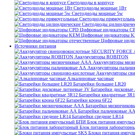
Светодиоды в корпусе
Светодиоды мощные 1Вт
Светодиоды мощные 5w
Светодиоды прямоугольн
Светодиоды цилиндриче
Цифровые индикаторы C
Цифровые индикаторы 
Цифровые инди
Источники питания
Аккумуляторы ROBITON
Аккумуляторы миз
Аккумуляторы пальчи
Аккумуляторы св
Алкалиновые часовые
Батарейки большие LR20
Батарейки дисковые
Батарейки квадратные 3R
Батарейки крона 6F22
Батарейки мизинчико
Батарейки пальчиковые А
Батарейки средние LR14
Блок питания импуль
Блок питания лабораторн
Блоки питания импул