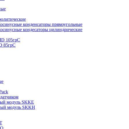
ные
ролитические
осинусные конденсаторы прямоугольные
осинусные кондесаторы цилиндрические
MD 105грС
D 85грС
ые
Pack
 датчиком
ный модуль SKKE
ный модуль SKKH
T
KQ