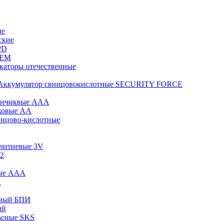
ые
ские
PD
KEM
каторы отечественные
Аккумулятор свинцовокислотные SECURITY FORCE
инчиквые ААА
ковые АА
инцово-кислотные
 литиевые 3V
12
вые ААА
А
сный БПИ
ый
ьсные SKS