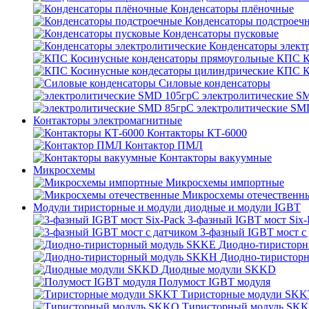
Конденсаторы плёночные
Конденсаторы подстроеч
Конденсаторы пусковые
Конденсаторы элект
КПС К
КПС К
Силовые конденсаторы
электролитические S
электролитические SM
Контакторы электромагнитные
Контакторы КТ-6000
Контактор ПМЛ
Контакторы вакуумные
Микросхемы
Микросхемы импортные
Микросхемы отечественн
Модули тиристорные и модули диодные и модули IGBT
3-фазный IGBT мост Six-
3-фазный IGBT мост с
Диодно-тиристор
Диодно-тиристор
Диодные модули SKKD
Полумост IGBT модуля
Тиристорные модули SKK
Тиристорный модуль SK