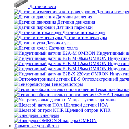
Датчики веса
Датчики измерен
Датчики давления
Датчики движения
Датчики парковки
Датчики потока воды
Датчики температуры
Датчики угла
Датчики холла
Индуктивный 
Индуктив
Индуктив
Индуктив
Индукти
Оптоэлектронный датч
Тензорезисторы
Термопреобразов
Термопр
Ультразвуковые датчики
Щелевой датчик HOA
Щелевой оптрон KTIR
Энкодеры
Энкодеры OMRON
Тормозные устройства