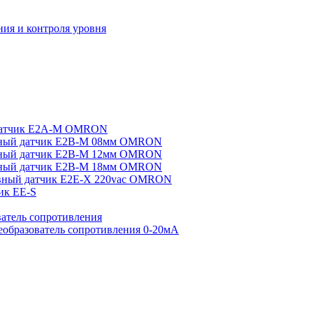
ия и контроля уровня
датчик E2A-M OMRON
ный датчик E2B-M 08мм OMRON
ный датчик E2B-M 12мм OMRON
ный датчик E2B-M 18мм OMRON
вный датчик E2E-X 220vac OMRON
ик EE-S
атель сопротивления
еобразователь сопротивления 0-20мА