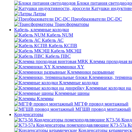
Блоки питания светодиодо
Катушки индуктивн
Латры
Преобразователи DC-DC
Трансформаторы
Кабель, клеммные колодки
Кабель NUM
Кабель АС
Кабель КСПВ
Кабель МКЭШ
Кабель ПВС
Клемма проходная 
Клеммники XY
Клеммники разрывные
Клеммники, термина
Клеммные колодки
Клеммные колодки на
Клеммные шины
Клеммы
МГТФ провод монтажный
МГШВ провод монтажный
Конденсаторы
К73-56 Кон
К73-57а К
Конденсаторы керамичес