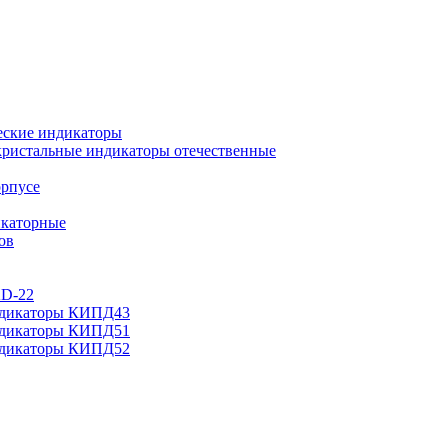
еские индикаторы
ристальные индикаторы отечественные
орпусе
каторные
ов
AD-22
ндикаторы КИПД43
ндикаторы КИПД51
ндикаторы КИПД52