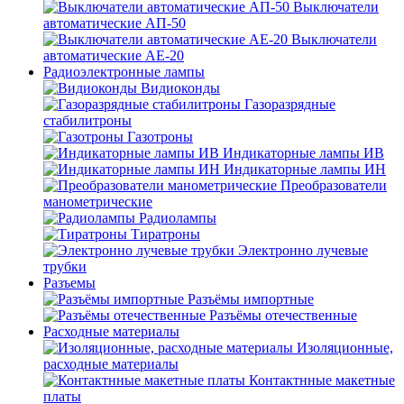
Выключатели
автоматические АП-50
Выключатели
автоматические АЕ-20
Радиоэлектронные лампы
Видиоконды
Газоразрядные
стабилитроны
Газотроны
Индикаторные лампы ИВ
Индикаторные лампы ИН
Преобразователи
манометрические
Радиолампы
Тиратроны
Электронно лучевые
трубки
Разъемы
Разъёмы импортные
Разъёмы отечественные
Расходные материалы
Изоляционные,
расходные материалы
Контактнные макетные
платы