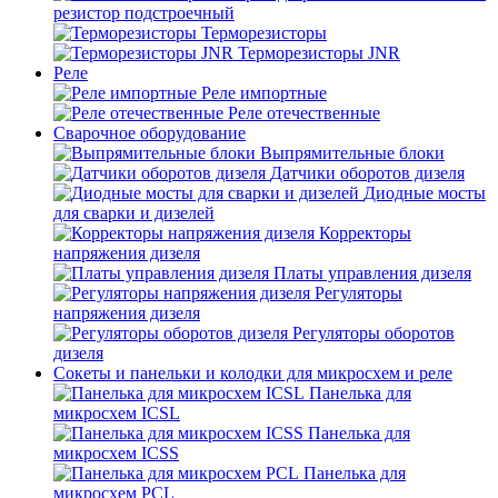
резистор подстроечный
Терморезисторы
Терморезисторы JNR
Реле
Реле импортные
Реле отечественные
Сварочное оборудование
Выпрямительные блоки
Датчики оборотов дизеля
Диодные мосты
для сварки и дизелей
Корректоры
напряжения дизеля
Платы управления дизеля
Регуляторы
напряжения дизеля
Регуляторы оборотов
дизеля
Сокеты и панельки и колодки для микросхем и реле
Панелька для
микросхем ICSL
Панелька для
микросхем ICSS
Панелька для
микросхем PCL