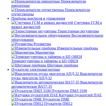
Переключатели
импортные
Переключатели
отечественны
Приборы контроля и управления
Счетчики ГСМ и
вязких жидкостей
Тиристорные регуляторы
Весоизмерительное
оборудование
Ротаметры
Измерительные приборы
Манометры
Терморегуляторы и таймеры и БП ОВЕН
Щитовые приборы
Пускатели электромагнитные
Выключатели
пуска двигателя АПД-32
Выключатели
автоматические ВА57-35
Пускатели ПМЛ 3100
Катушки пускателей ПАЕ
Пускатели ПМЕ
Пускатели ПМ12