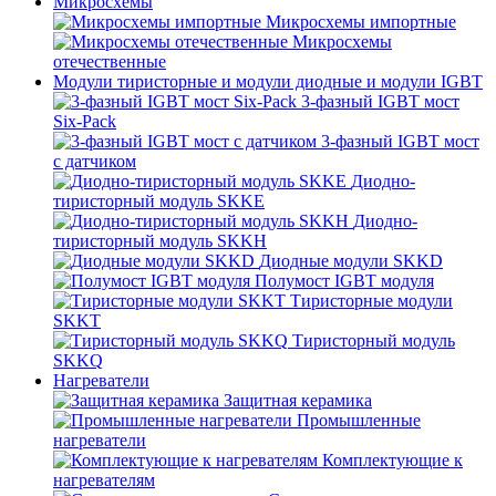
Микросхемы
Микросхемы импортные
Микросхемы
отечественные
Модули тиристорные и модули диодные и модули IGBT
3-фазный IGBT мост
Six-Pack
3-фазный IGBT мост
с датчиком
Диодно-
тиристорный модуль SKKE
Диодно-
тиристорный модуль SKKH
Диодные модули SKKD
Полумост IGBT модуля
Тиристорные модули
SKKT
Тиристорный модуль
SKKQ
Нагреватели
Защитная керамика
Промышленные
нагреватели
Комплектующие к
нагревателям