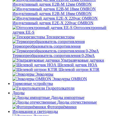
Индуктивный датчик E2B-M 12мм OMRON
Индуктивный датчик E2B-M 18мм OMRON
Индуктивный датчик E2E-X 220vac OMRON
Оптоэлектронный
датчик EE-S
Тензорезисторы
Термопреобразователь сопротивления
Термопреобразователь сопротивления 0-20мА
Ультразвуковые датчики
Щелевой датчик HOA
Щелевой оптрон KTIR
Энкодеры
Энкодеры OMRON
Тормозные устройства
Гидротолкатели
Диоды
Диоды импортные
Диоды отечественные
Фотоприёмники
Индикация и светодиоды