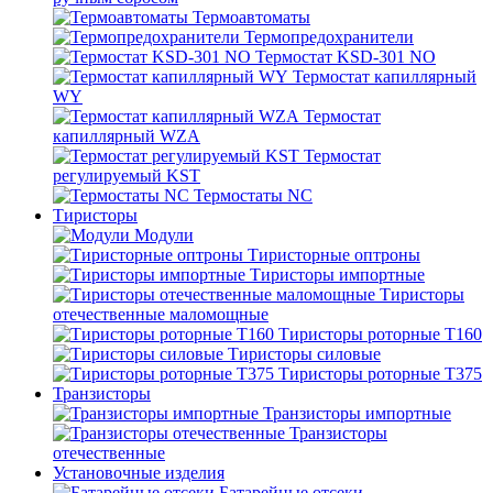
Термоавтоматы
Термопредохранители
Термостат KSD-301 NO
Термостат капиллярный
WY
Термостат
капиллярный WZA
Термостат
регулируемый KST
Термостаты NC
Тиристоры
Модули
Тиристорные оптроны
Тиристоры импортные
Тиристоры
отечественные маломощные
Тиристоры роторные Т160
Тиристоры силовые
Тиристоры роторные Т375
Транзисторы
Транзисторы импортные
Транзисторы
отечественные
Установочные изделия
Батарейные отсеки