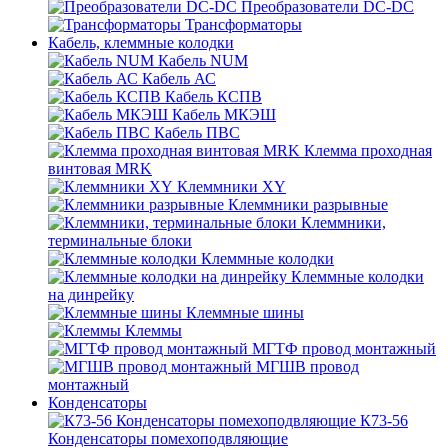
Преобразователи DC-DC
Трансформаторы
Кабель, клеммные колодки
Кабель NUM
Кабель АС
Кабель КСПВ
Кабель МКЭШ
Кабель ПВС
Клемма проходная
винтовая MRK
Клеммники XY
Клеммники разрывные
Клеммники,
терминальные блоки
Клеммные колодки
Клеммные колодки
на динрейку
Клеммные шины
Клеммы
МГТФ провод монтажный
МГШВ провод
монтажный
Конденсаторы
К73-56
Конденсаторы помехоподвляющие