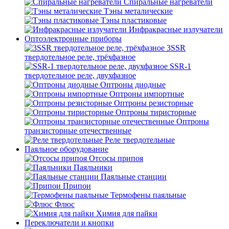
Спиральные нагреватели
Тэны металические
Тэны пластиковые
Инфракрасные излучатели
Оптоэлектронные приборы
3SSR
твердотельное реле, трёхфазное
SSR-1
твердотельное реле, двухфазное
Оптроны диодные
Оптроны импортные
Оптроны резисторные
Оптроны тиристорные
Оптроны
транзисторные отечественные
Реле твердотельные
Паяльное оборудование
Отсосы припоя
Паяльники
Паяльные станции
Припои
Термофены паяльные
Флюс
Химия для пайки
Переключатели и кнопки