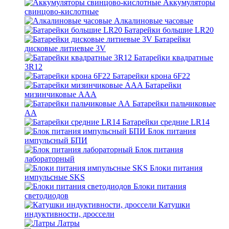
Аккумуляторы
свинцово-кислотные
Алкалиновые часовые
Батарейки большие LR20
Батарейки
дисковые литиевые 3V
Батарейки квадратные
3R12
Батарейки крона 6F22
Батарейки
мизинчиковые ААА
Батарейки пальчиковые
АА
Батарейки средние LR14
Блок питания
импульсный БПИ
Блок питания
лабораторный
Блоки питания
импульсные SKS
Блоки питания
светодиодов
Катушки
индуктивности, дроссели
Латры