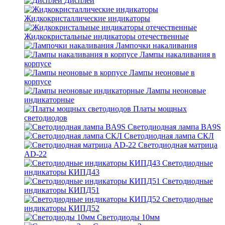
Дисплеи
Жидкокристаллические индикаторы
Жидкокристальные индикаторы отечественные
Лампочки накаливания
Лампы накаливания в
корпусе
Лампы неоновые в
корпусе
Лампы неоновые
индикаторные
Платы мощных
светодиодов
Светодиодная лампа BA9S
Светодиодная лампа СКЛ
Светодиодная матрица
AD-22
Светодиодные
индикаторы КИПД43
Светодиодные
индикаторы КИПД51
Светодиодные
индикаторы КИПД52
Светодиоды 10мм