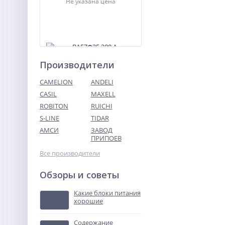
Не указана цена
Производители
CAMELION
ANDELI
CASIL
MAXELL
ROBITON
RUICHI
ВА57Ф35 200 А
выключатель
S-LINE
TIDAR
автоматический
АМСИ
ЗАВОД
Не указана цена
ПРИПОЕВ
Все производители
Обзоры и советы
Какие блоки питания
хорошие
Содержание