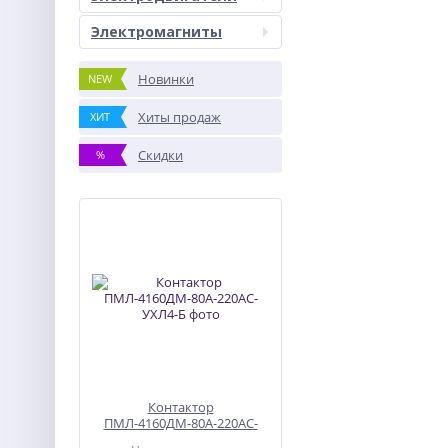
Электромагниты
Новинки
NEW
Хиты продаж
ХИТ
Скидки
%
Контактор
ПМЛ-4160ДМ-80А-220АС-
УХЛ4-Б