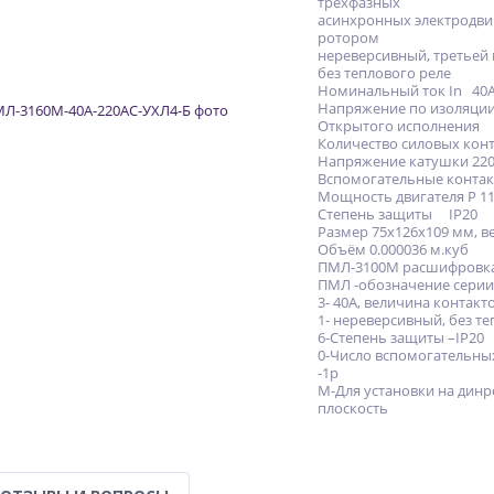
трёхфазных
асинхронных электродвиг
ротором
нереверсивный, третьей
без теплового реле
Номинальный ток In 40
Напряжение по изоляции
Открытого исполнения
Количество силовых конт
Напряжение катушки 220 
Вспомогательные контак
Мощность двигателя Р 11
Степень защиты IP20
Размер 75х126х109 мм, вес
Объём 0.000036 м.куб
ПМЛ-3100М расшифровка
ПМЛ -обозначение серии
3- 40А, величина контакто
1- нереверсивный, без те
6-Степень защиты –IP20
0-Число вспомогательны
-1р
М-Для установки на динр
плоскость