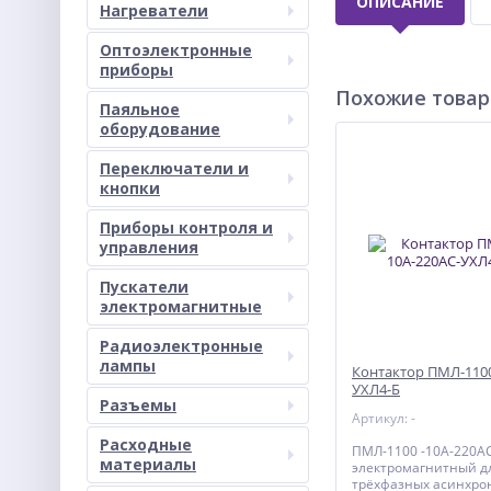
ОПИСАНИЕ
Нагреватели
Оптоэлектронные
приборы
Похожие това
Паяльное
оборудование
Переключатели и
кнопки
Приборы контроля и
управления
Пускатели
электромагнитные
Радиоэлектронные
лампы
Контактор ПМЛ-1100
УХЛ4-Б
Разъемы
Артикул: -
Расходные
ПМЛ-1100 -10А-220А
материалы
электромагнитный дл
трёхфазных асинхро