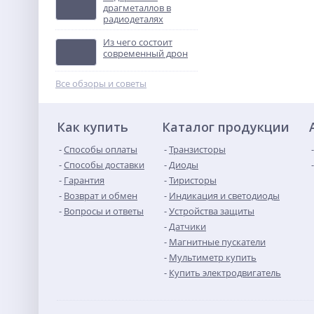
драгметаллов в
радиодеталях
ТВУ-12В тональное
вызывное устройство
Из чего состоит
Не указана цена
современный дрон
Все обзоры и советы
Как купить
Каталог продукции
Способы оплаты
Транзисторы
Способы доставки
Диоды
Гарантия
Тиристоры
Возврат и обмен
Индикация и светодиоды
Вопросы и ответы
Устройства защиты
Датчики
Магнитные пускатели
Мультиметр купить
Купить электродвигатель